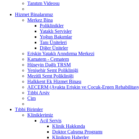
Tanıtım Videosu
Hizmet Binalarımız
Merkez Bina
Poliklinikler
Yataklı Servisler
Yoğun Bakımlar
Tanı Üniteleri
Diğer Üniteler
Erişkin Yataklı Arındırma Merkezi
Kamatem - Çematem
Hüseyin Dağlı TRSM
Yenişehir Semt Polikliniği
Mezitli Semt Polikliniği
Halkkent Ek Hizmet Binası
AEÇERM (Ayakta Erişkin ve Çocuk-Ergen Rehabilitasy
Tıbbi Arşiv
Çim
Tıbbi Birimler
Kliniklerimiz
Acil Servis
Klinik Hakkında
Doktor Çalışma Programı
Klinikten Haberler