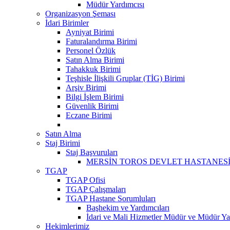
Müdür Yardımcısı
Organizasyon Şeması
İdari Birimler
Ayniyat Birimi
Faturalandırma Birimi
Personel Özlük
Satın Alma Birimi
Tahakkuk Birimi
Teşhisle İlişkili Gruplar (TİG) Birimi
Arşiv Birimi
Bilgi İşlem Birimi
Güvenlik Birimi
Eczane Birimi
Satın Alma
Staj Birimi
Staj Başvuruları
MERSİN TOROS DEVLET HASTANESİ 
TGAP
TGAP Ofisi
TGAP Çalışmaları
TGAP Hastane Sorumluları
Başhekim ve Yardımcıları
İdari ve Mali Hizmetler Müdür ve Müdür Yar
Hekimlerimiz