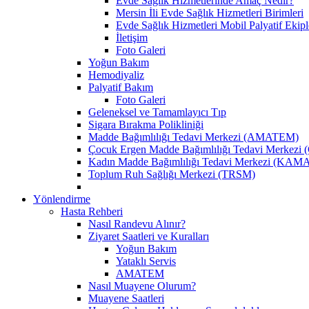
Evde Sağlık Hizmetlerinde Amaç Nedir?
Mersin İli Evde Sağlık Hizmetleri Birimleri
Evde Sağlık Hizmetleri Mobil Palyatif Ekipl
İletişim
Foto Galeri
Yoğun Bakım
Hemodiyaliz
Palyatif Bakım
Foto Galeri
Geleneksel ve Tamamlayıcı Tıp
Sigara Bırakma Polikliniği
Madde Bağımlılığı Tedavi Merkezi (AMATEM)
Çocuk Ergen Madde Bağımlılığı Tedavi Merke
Kadın Madde Bağımlılığı Tedavi Merkezi (KA
Toplum Ruh Sağlığı Merkezi (TRSM)
Yönlendirme
Hasta Rehberi
Nasıl Randevu Alınır?
Ziyaret Saatleri ve Kuralları
Yoğun Bakım
Yataklı Servis
AMATEM
Nasıl Muayene Olurum?
Muayene Saatleri