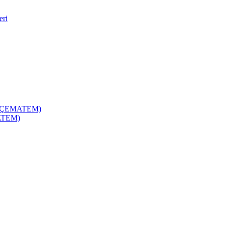
eri
zi (ÇEMATEM)
MATEM)