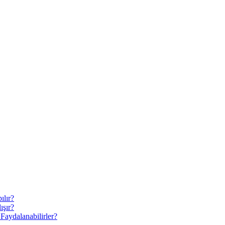
ılır?
ışır?
Faydalanabilirler?