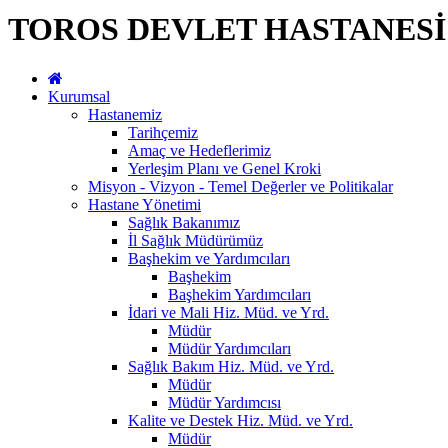
TOROS DEVLET HASTANESİ
Kurumsal
Hastanemiz
Tarihçemiz
Amaç ve Hedeflerimiz
Yerleşim Planı ve Genel Kroki
Misyon - Vizyon - Temel Değerler ve Politikalar
Hastane Yönetimi
Sağlık Bakanımız
İl Sağlık Müdürümüz
Başhekim ve Yardımcıları
Başhekim
Başhekim Yardımcıları
İdari ve Mali Hiz. Müd. ve Yrd.
Müdür
Müdür Yardımcıları
Sağlık Bakım Hiz. Müd. ve Yrd.
Müdür
Müdür Yardımcısı
Kalite ve Destek Hiz. Müd. ve Yrd.
Müdür