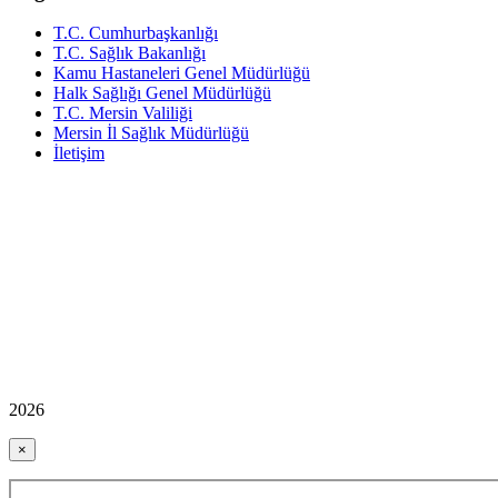
T.C. Cumhurbaşkanlığı
T.C. Sağlık Bakanlığı
Kamu Hastaneleri Genel Müdürlüğü
Halk Sağlığı Genel Müdürlüğü
T.C. Mersin Valiliği
Mersin İl Sağlık Müdürlüğü
İletişim
2026
×