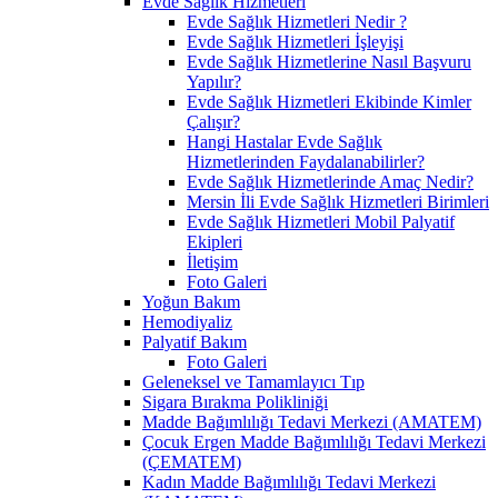
Evde Sağlık Hizmetleri
Evde Sağlık Hizmetleri Nedir ?
Evde Sağlık Hizmetleri İşleyişi
Evde Sağlık Hizmetlerine Nasıl Başvuru
Yapılır?
Evde Sağlık Hizmetleri Ekibinde Kimler
Çalışır?
Hangi Hastalar Evde Sağlık
Hizmetlerinden Faydalanabilirler?
Evde Sağlık Hizmetlerinde Amaç Nedir?
Mersin İli Evde Sağlık Hizmetleri Birimleri
Evde Sağlık Hizmetleri Mobil Palyatif
Ekipleri
İletişim
Foto Galeri
Yoğun Bakım
Hemodiyaliz
Palyatif Bakım
Foto Galeri
Geleneksel ve Tamamlayıcı Tıp
Sigara Bırakma Polikliniği
Madde Bağımlılığı Tedavi Merkezi (AMATEM)
Çocuk Ergen Madde Bağımlılığı Tedavi Merkezi
(ÇEMATEM)
Kadın Madde Bağımlılığı Tedavi Merkezi