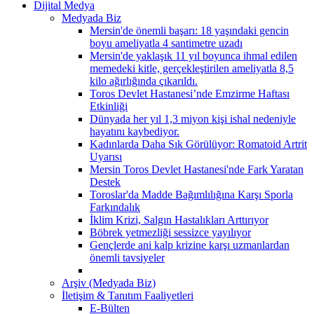
Dijital Medya
Medyada Biz
Mersin'de önemli başarı: 18 yaşındaki gencin
boyu ameliyatla 4 santimetre uzadı
Mersin'de yaklaşık 11 yıl boyunca ihmal edilen
memedeki kitle, gerçekleştirilen ameliyatla 8,5
kilo ağırlığında çıkarıldı.
Toros Devlet Hastanesi’nde Emzirme Haftası
Etkinliği
Dünyada her yıl 1,3 miyon kişi ishal nedeniyle
hayatını kaybediyor.
Kadınlarda Daha Sık Görülüyor: Romatoid Artrit
Uyarısı
Mersin Toros Devlet Hastanesi'nde Fark Yaratan
Destek
Toroslar'da Madde Bağımlılığına Karşı Sporla
Farkındalık
İklim Krizi, Salgın Hastalıkları Arttırıyor
Böbrek yetmezliği sessizce yayılıyor
Gençlerde ani kalp krizine karşı uzmanlardan
önemli tavsiyeler
Arşiv (Medyada Biz)
İletişim & Tanıtım Faaliyetleri
E-Bülten