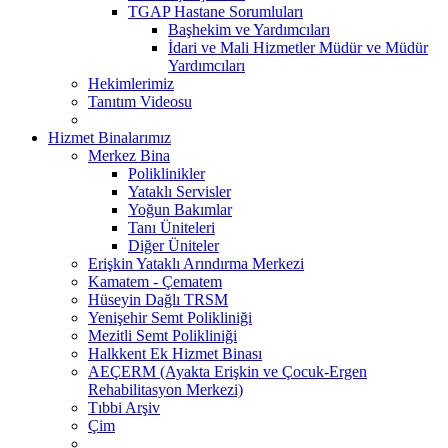
TGAP Hastane Sorumluları
Başhekim ve Yardımcıları
İdari ve Mali Hizmetler Müdür ve Müdür
Yardımcıları
Hekimlerimiz
Tanıtım Videosu
Hizmet Binalarımız
Merkez Bina
Poliklinikler
Yataklı Servisler
Yoğun Bakımlar
Tanı Üniteleri
Diğer Üniteler
Erişkin Yataklı Arındırma Merkezi
Kamatem - Çematem
Hüseyin Dağlı TRSM
Yenişehir Semt Polikliniği
Mezitli Semt Polikliniği
Halkkent Ek Hizmet Binası
AEÇERM (Ayakta Erişkin ve Çocuk-Ergen
Rehabilitasyon Merkezi)
Tıbbi Arşiv
Çim