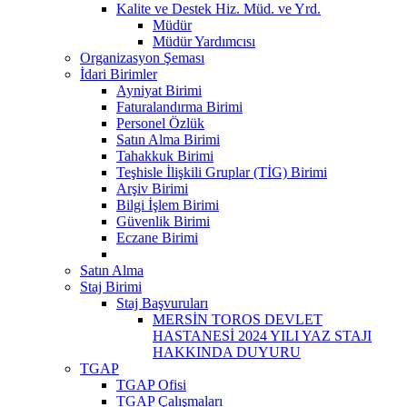
Kalite ve Destek Hiz. Müd. ve Yrd.
Müdür
Müdür Yardımcısı
Organizasyon Şeması
İdari Birimler
Ayniyat Birimi
Faturalandırma Birimi
Personel Özlük
Satın Alma Birimi
Tahakkuk Birimi
Teşhisle İlişkili Gruplar (TİG) Birimi
Arşiv Birimi
Bilgi İşlem Birimi
Güvenlik Birimi
Eczane Birimi
Satın Alma
Staj Birimi
Staj Başvuruları
MERSİN TOROS DEVLET
HASTANESİ 2024 YILI YAZ STAJI
HAKKINDA DUYURU
TGAP
TGAP Ofisi
TGAP Çalışmaları