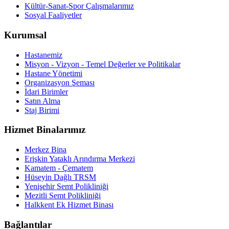
Kültür-Sanat-Spor Çalışmalarımız
Sosyal Faaliyetler
Kurumsal
Hastanemiz
Misyon - Vizyon - Temel Değerler ve Politikalar
Hastane Yönetimi
Organizasyon Şeması
İdari Birimler
Satın Alma
Staj Birimi
Hizmet Binalarımız
Merkez Bina
Erişkin Yataklı Arındırma Merkezi
Kamatem - Çematem
Hüseyin Dağlı TRSM
Yenişehir Semt Polikliniği
Mezitli Semt Polikliniği
Halkkent Ek Hizmet Binası
Bağlantılar