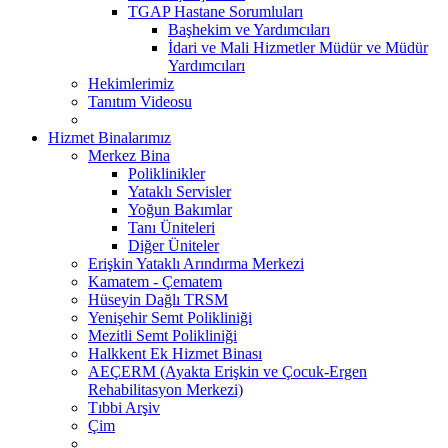
TGAP Hastane Sorumluları
Başhekim ve Yardımcıları
İdari ve Mali Hizmetler Müdür ve Müdür
Yardımcıları
Hekimlerimiz
Tanıtım Videosu
Hizmet Binalarımız
Merkez Bina
Poliklinikler
Yataklı Servisler
Yoğun Bakımlar
Tanı Üniteleri
Diğer Üniteler
Erişkin Yataklı Arındırma Merkezi
Kamatem - Çematem
Hüseyin Dağlı TRSM
Yenişehir Semt Polikliniği
Mezitli Semt Polikliniği
Halkkent Ek Hizmet Binası
AEÇERM (Ayakta Erişkin ve Çocuk-Ergen
Rehabilitasyon Merkezi)
Tıbbi Arşiv
Çim