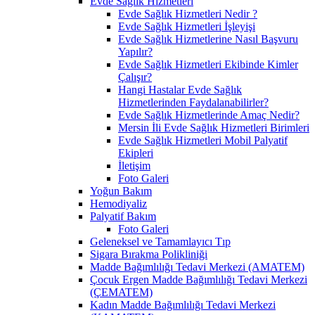
Evde Sağlık Hizmetleri
Evde Sağlık Hizmetleri Nedir ?
Evde Sağlık Hizmetleri İşleyişi
Evde Sağlık Hizmetlerine Nasıl Başvuru
Yapılır?
Evde Sağlık Hizmetleri Ekibinde Kimler
Çalışır?
Hangi Hastalar Evde Sağlık
Hizmetlerinden Faydalanabilirler?
Evde Sağlık Hizmetlerinde Amaç Nedir?
Mersin İli Evde Sağlık Hizmetleri Birimleri
Evde Sağlık Hizmetleri Mobil Palyatif
Ekipleri
İletişim
Foto Galeri
Yoğun Bakım
Hemodiyaliz
Palyatif Bakım
Foto Galeri
Geleneksel ve Tamamlayıcı Tıp
Sigara Bırakma Polikliniği
Madde Bağımlılığı Tedavi Merkezi (AMATEM)
Çocuk Ergen Madde Bağımlılığı Tedavi Merkezi
(ÇEMATEM)
Kadın Madde Bağımlılığı Tedavi Merkezi