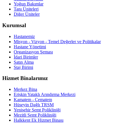
Yoğun Bakımlar
Tanı Üniteleri
Diğer Üniteler
Kurumsal
Hastanemiz
Misyon - Vizyon - Temel Değerler ve Politikalar
Hastane Yönetimi
Organizasyon Şeması
İdari Birimler
Satın Alma
Staj Birimi
Hizmet Binalarımız
Merkez Bina
Erişkin Yataklı Arındırma Merkezi
Kamatem - Çematem
Hüseyin Dağlı TRSM
Yenişehir Semt Polikliniği
Mezitli Semt Polikliniği
Halkkent Ek Hizmet Binası