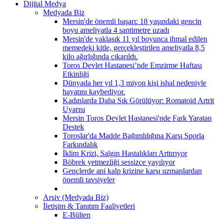
Dijital Medya
Medyada Biz
Mersin'de önemli başarı: 18 yaşındaki gencin
boyu ameliyatla 4 santimetre uzadı
Mersin'de yaklaşık 11 yıl boyunca ihmal edilen
memedeki kitle, gerçekleştirilen ameliyatla 8,5
kilo ağırlığında çıkarıldı.
Toros Devlet Hastanesi’nde Emzirme Haftası
Etkinliği
Dünyada her yıl 1,3 miyon kişi ishal nedeniyle
hayatını kaybediyor.
Kadınlarda Daha Sık Görülüyor: Romatoid Artrit
Uyarısı
Mersin Toros Devlet Hastanesi'nde Fark Yaratan
Destek
Toroslar'da Madde Bağımlılığına Karşı Sporla
Farkındalık
İklim Krizi, Salgın Hastalıkları Arttırıyor
Böbrek yetmezliği sessizce yayılıyor
Gençlerde ani kalp krizine karşı uzmanlardan
önemli tavsiyeler
Arşiv (Medyada Biz)
İletişim & Tanıtım Faaliyetleri
E-Bülten