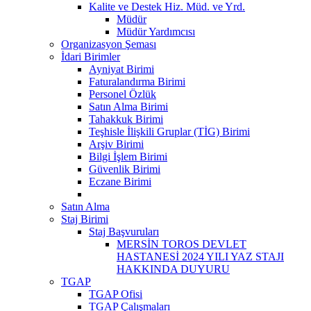
Kalite ve Destek Hiz. Müd. ve Yrd.
Müdür
Müdür Yardımcısı
Organizasyon Şeması
İdari Birimler
Ayniyat Birimi
Faturalandırma Birimi
Personel Özlük
Satın Alma Birimi
Tahakkuk Birimi
Teşhisle İlişkili Gruplar (TİG) Birimi
Arşiv Birimi
Bilgi İşlem Birimi
Güvenlik Birimi
Eczane Birimi
Satın Alma
Staj Birimi
Staj Başvuruları
MERSİN TOROS DEVLET
HASTANESİ 2024 YILI YAZ STAJI
HAKKINDA DUYURU
TGAP
TGAP Ofisi
TGAP Çalışmaları