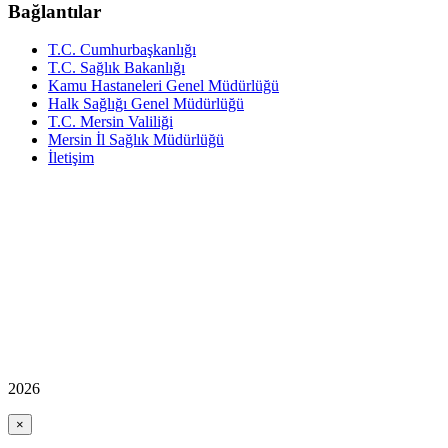
Bağlantılar
T.C. Cumhurbaşkanlığı
T.C. Sağlık Bakanlığı
Kamu Hastaneleri Genel Müdürlüğü
Halk Sağlığı Genel Müdürlüğü
T.C. Mersin Valiliği
Mersin İl Sağlık Müdürlüğü
İletişim
2026
×