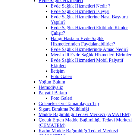
Evde Sağlık Hizmetleri
Evde Sağlık Hizmetleri Nedir ?
Evde Sağlık Hizmetleri İşleyişi
Evde Sağlık Hizmetlerine Nasıl Başvuru
Yapılır?
Evde Sağlık Hizmetleri Ekibinde Kimler
Çalışır?
Hangi Hastalar Evde Sağlık
Hizmetlerinden Faydalanabilirler?
Evde Sağlık Hizmetlerinde Amaç Nedir?
Mersin İli Evde Sağlık Hizmetleri Birimleri
Evde Sağlık Hizmetleri Mobil Palyatif
Ekipleri
İletişim
Foto Galeri
Yoğun Bakım
Hemodiyaliz
Palyatif Bakım
Foto Galeri
Geleneksel ve Tamamlayıcı Tıp
Sigara Bırakma Polikliniği
Madde Bağımlılığı Tedavi Merkezi (AMATEM)
Çocuk Ergen Madde Bağımlılığı Tedavi Merkezi
(ÇEMATEM)
Kadın Madde Bağımlılığı Tedavi Merkezi