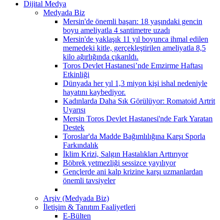
Dijital Medya
Medyada Biz
Mersin'de önemli başarı: 18 yaşındaki gencin
boyu ameliyatla 4 santimetre uzadı
Mersin'de yaklaşık 11 yıl boyunca ihmal edilen
memedeki kitle, gerçekleştirilen ameliyatla 8,5
kilo ağırlığında çıkarıldı.
Toros Devlet Hastanesi’nde Emzirme Haftası
Etkinliği
Dünyada her yıl 1,3 miyon kişi ishal nedeniyle
hayatını kaybediyor.
Kadınlarda Daha Sık Görülüyor: Romatoid Artrit
Uyarısı
Mersin Toros Devlet Hastanesi'nde Fark Yaratan
Destek
Toroslar'da Madde Bağımlılığına Karşı Sporla
Farkındalık
İklim Krizi, Salgın Hastalıkları Arttırıyor
Böbrek yetmezliği sessizce yayılıyor
Gençlerde ani kalp krizine karşı uzmanlardan
önemli tavsiyeler
Arşiv (Medyada Biz)
İletişim & Tanıtım Faaliyetleri
E-Bülten