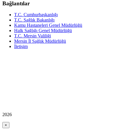
Bağlantılar
T.C. Cumhurbaşkanlığı
T.C. Sağlık Bakanlığı
Kamu Hastaneleri Genel Müdürlüğü
Halk Sağlığı Genel Müdürlüğü
T.C. Mersin Valiliği
Mersin İl Sağlık Müdürlüğü
İletişim
2026
×