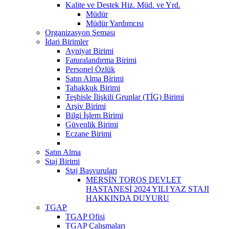
Kalite ve Destek Hiz. Müd. ve Yrd.
Müdür
Müdür Yardımcısı
Organizasyon Şeması
İdari Birimler
Ayniyat Birimi
Faturalandırma Birimi
Personel Özlük
Satın Alma Birimi
Tahakkuk Birimi
Teşhisle İlişkili Gruplar (TİG) Birimi
Arşiv Birimi
Bilgi İşlem Birimi
Güvenlik Birimi
Eczane Birimi
Satın Alma
Staj Birimi
Staj Başvuruları
MERSİN TOROS DEVLET
HASTANESİ 2024 YILI YAZ STAJI
HAKKINDA DUYURU
TGAP
TGAP Ofisi
TGAP Çalışmaları