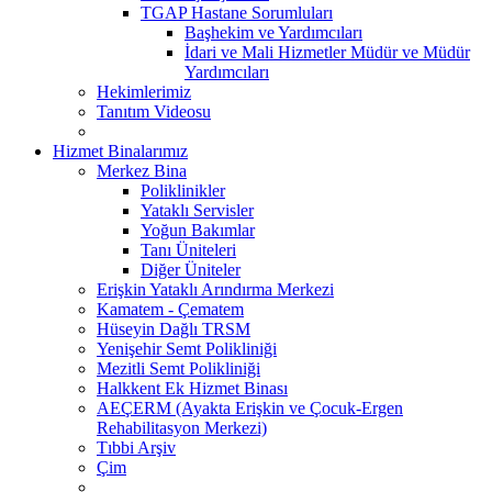
TGAP Hastane Sorumluları
Başhekim ve Yardımcıları
İdari ve Mali Hizmetler Müdür ve Müdür
Yardımcıları
Hekimlerimiz
Tanıtım Videosu
Hizmet Binalarımız
Merkez Bina
Poliklinikler
Yataklı Servisler
Yoğun Bakımlar
Tanı Üniteleri
Diğer Üniteler
Erişkin Yataklı Arındırma Merkezi
Kamatem - Çematem
Hüseyin Dağlı TRSM
Yenişehir Semt Polikliniği
Mezitli Semt Polikliniği
Halkkent Ek Hizmet Binası
AEÇERM (Ayakta Erişkin ve Çocuk-Ergen
Rehabilitasyon Merkezi)
Tıbbi Arşiv
Çim