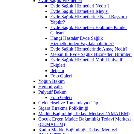
Evde Sağlık Hizmetleri
Evde Sağlık Hizmetleri Nedir ?
Evde Sağlık Hizmetleri İşleyişi
Evde Sağlık Hizmetlerine Nasıl Başvuru
Yapılır?
Evde Sağlık Hizmetleri Ekibinde Kimler
Çalışır?
Hangi Hastalar Evde Sağlık
Hizmetlerinden Faydalanabilirler?
Evde Sağlık Hizmetlerinde Amaç Nedir?
Mersin İli Evde Sağlık Hizmetleri Birimleri
Evde Sağlık Hizmetleri Mobil Palyatif
Ekipleri
İletişim
Foto Galeri
Yoğun Bakım
Hemodiyaliz
Palyatif Bakım
Foto Galeri
Geleneksel ve Tamamlayıcı Tıp
Sigara Bırakma Polikliniği
Madde Bağımlılığı Tedavi Merkezi (AMATEM)
Çocuk Ergen Madde Bağımlılığı Tedavi Merkezi
(ÇEMATEM)
Kadın Madde Bağımlılığı Tedavi Merkezi