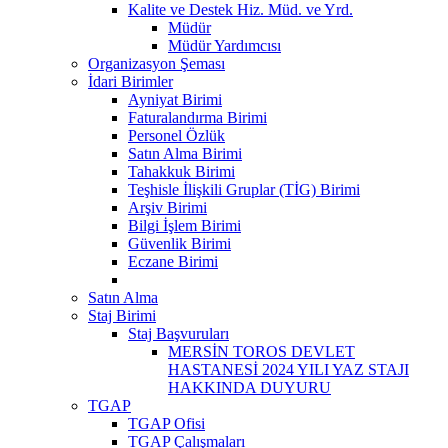
Kalite ve Destek Hiz. Müd. ve Yrd.
Müdür
Müdür Yardımcısı
Organizasyon Şeması
İdari Birimler
Ayniyat Birimi
Faturalandırma Birimi
Personel Özlük
Satın Alma Birimi
Tahakkuk Birimi
Teşhisle İlişkili Gruplar (TİG) Birimi
Arşiv Birimi
Bilgi İşlem Birimi
Güvenlik Birimi
Eczane Birimi
Satın Alma
Staj Birimi
Staj Başvuruları
MERSİN TOROS DEVLET
HASTANESİ 2024 YILI YAZ STAJI
HAKKINDA DUYURU
TGAP
TGAP Ofisi
TGAP Çalışmaları