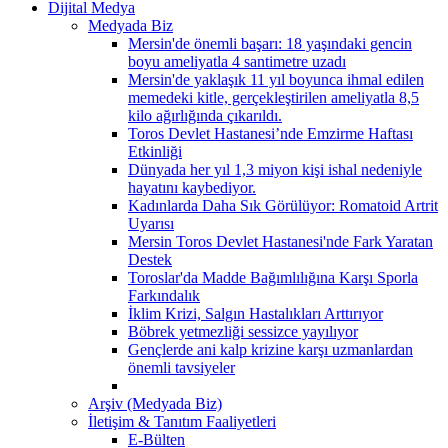
Dijital Medya
Medyada Biz
Mersin'de önemli başarı: 18 yaşındaki gencin
boyu ameliyatla 4 santimetre uzadı
Mersin'de yaklaşık 11 yıl boyunca ihmal edilen
memedeki kitle, gerçekleştirilen ameliyatla 8,5
kilo ağırlığında çıkarıldı.
Toros Devlet Hastanesi’nde Emzirme Haftası
Etkinliği
Dünyada her yıl 1,3 miyon kişi ishal nedeniyle
hayatını kaybediyor.
Kadınlarda Daha Sık Görülüyor: Romatoid Artrit
Uyarısı
Mersin Toros Devlet Hastanesi'nde Fark Yaratan
Destek
Toroslar'da Madde Bağımlılığına Karşı Sporla
Farkındalık
İklim Krizi, Salgın Hastalıkları Arttırıyor
Böbrek yetmezliği sessizce yayılıyor
Gençlerde ani kalp krizine karşı uzmanlardan
önemli tavsiyeler
Arşiv (Medyada Biz)
İletişim & Tanıtım Faaliyetleri
E-Bülten