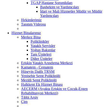
TGAP Hastane Sorumluları
Başhekim ve Yardımcıları
İdari ve Mali Hizmetler Müdür ve Müdür
Yardımcıları
Hekimlerimiz
Tanıtım Videosu
Hizmet Binalarımız
Merkez Bina
Poliklinikler
Yataklı Servisler
Yoğun Bakımlar
Tanı Üniteleri
Diğer Üniteler
Erişkin Yataklı Arındırma Merkezi
Kamatem - Çematem
Hüseyin Dağlı TRSM
Yenişehir Semt Polikliniği
Mezitli Semt Polikliniği
Halkkent Ek Hizmet Binası
AEÇERM (Ayakta Erişkin ve Çocuk-Ergen
Rehabilitasyon Merkezi)
Tıbbi Arşiv
Çim