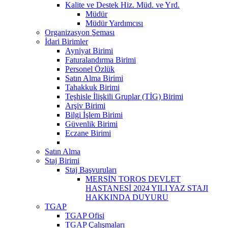
Kalite ve Destek Hiz. Müd. ve Yrd.
Müdür
Müdür Yardımcısı
Organizasyon Şeması
İdari Birimler
Ayniyat Birimi
Faturalandırma Birimi
Personel Özlük
Satın Alma Birimi
Tahakkuk Birimi
Teşhisle İlişkili Gruplar (TİG) Birimi
Arşiv Birimi
Bilgi İşlem Birimi
Güvenlik Birimi
Eczane Birimi
Satın Alma
Staj Birimi
Staj Başvuruları
MERSİN TOROS DEVLET
HASTANESİ 2024 YILI YAZ STAJI
HAKKINDA DUYURU
TGAP
TGAP Ofisi
TGAP Çalışmaları