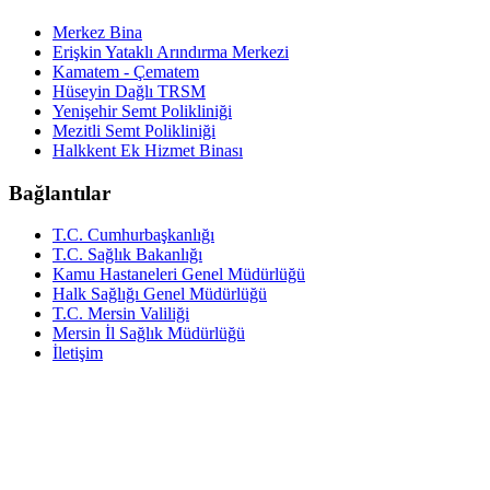
Merkez Bina
Erişkin Yataklı Arındırma Merkezi
Kamatem - Çematem
Hüseyin Dağlı TRSM
Yenişehir Semt Polikliniği
Mezitli Semt Polikliniği
Halkkent Ek Hizmet Binası
Bağlantılar
T.C. Cumhurbaşkanlığı
T.C. Sağlık Bakanlığı
Kamu Hastaneleri Genel Müdürlüğü
Halk Sağlığı Genel Müdürlüğü
T.C. Mersin Valiliği
Mersin İl Sağlık Müdürlüğü
İletişim