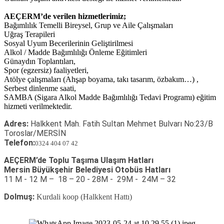
AEÇERM’de verilen hizmetlerimiz;
Bağımlılık Temelli Bireysel, Grup ve Aile Çalışmaları
Uğraş Terapileri
Sosyal Uyum Becerilerinin Geliştirilmesi
Alkol / Madde Bağımlılığı Önleme Eğitimleri
Günaydın Toplantıları,
Spor (egzersiz) faaliyetleri,
Atölye çalışmaları (Ahşap boyama, takı tasarım, özbakım…) ,
Serbest dinlenme saati,
SAMBA (Sigara Alkol Madde Bağımlılığı Tedavi Programı) eğitim
hizmeti verilmektedir.
Adres:
Halkkent Mah. Fatih Sultan Mehmet Bulvarı No:23/B
Toroslar/MERSİN
Telefon:
0324 404 07 42
AEÇERM’de
Toplu Taşıma Ulaşım Hatları
Mersin Büyükşehir Belediyesi Otobüs Hatları
11 M - 12 M – 18 – 20 - 28M - 29M - 24M – 32
Dolmuş:
Kurdali koop (Halkkent Hattı)