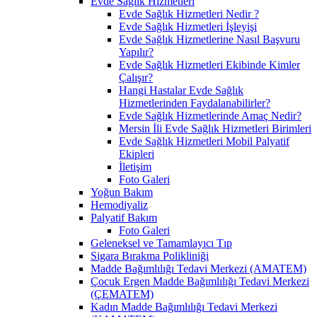
Evde Sağlık Hizmetleri
Evde Sağlık Hizmetleri Nedir ?
Evde Sağlık Hizmetleri İşleyişi
Evde Sağlık Hizmetlerine Nasıl Başvuru
Yapılır?
Evde Sağlık Hizmetleri Ekibinde Kimler
Çalışır?
Hangi Hastalar Evde Sağlık
Hizmetlerinden Faydalanabilirler?
Evde Sağlık Hizmetlerinde Amaç Nedir?
Mersin İli Evde Sağlık Hizmetleri Birimleri
Evde Sağlık Hizmetleri Mobil Palyatif
Ekipleri
İletişim
Foto Galeri
Yoğun Bakım
Hemodiyaliz
Palyatif Bakım
Foto Galeri
Geleneksel ve Tamamlayıcı Tıp
Sigara Bırakma Polikliniği
Madde Bağımlılığı Tedavi Merkezi (AMATEM)
Çocuk Ergen Madde Bağımlılığı Tedavi Merkezi
(ÇEMATEM)
Kadın Madde Bağımlılığı Tedavi Merkezi