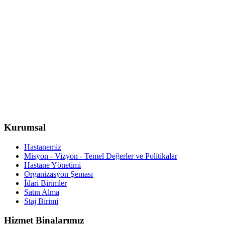
Kurumsal
Hastanemiz
Misyon - Vizyon - Temel Değerler ve Politikalar
Hastane Yönetimi
Organizasyon Şeması
İdari Birimler
Satın Alma
Staj Birimi
Hizmet Binalarımız