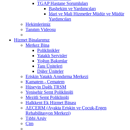
TGAP Hastane Sorumluları
Başhekim ve Yardımcıları
İdari ve Mali Hizmetler Müdür ve Müdür
Yardımcıları
Hekimlerimiz
Tanıtım Videosu
Hizmet Binalarımız
Merkez Bina
Poliklinikler
Yataklı Servisler
Yoğun Bakımlar
Tanı Üniteleri
Diğer Üniteler
Erişkin Yataklı Arındırma Merkezi
Kamatem - Çematem
Hüseyin Dağlı TRSM
Yenişehir Semt Polikliniği
Mezitli Semt Polikliniği
Halkkent Ek Hizmet Binası
AEÇERM (Ayakta Erişkin ve Çocuk-Ergen
Rehabilitasyon Merkezi)
Tıbbi Arşiv
Çim