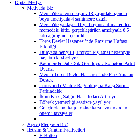
Dijital Medya
Medyada Biz
Mersin'de önemli başarı: 18 yaşındaki gencin
boyu ameliyatla 4 santimetre uzadı
Mersin'de yaklaşık 11 yıl boyunca ihmal edilen
memedeki kitle, gerçekleştirilen ameliyatla 8,5
kilo ağırlığında çıkarıldı.
Toros Devlet Hastanesi’nde Emzirme Haftası
Etkinliği
Dünyada her yıl 1,3 miyon kişi ishal nedeniyle
hayatını kaybediyor.
Kadınlarda Daha Sık Görülüyor: Romatoid Artrit
Uyarısı
Mersin Toros Devlet Hastanesi'nde Fark Yaratan
Destek
Toroslar'da Madde Bağımlılığına Karşı Sporla
Farkındalık
İklim Krizi, Salgın Hastalıkları Arttırıyor
Böbrek yetmezliği sessizce yayılıyor
Gençlerde ani kalp krizine karşı uzmanlardan
önemli tavsiyeler
Arşiv (Medyada Biz)
İletişim & Tanıtım Faaliyetleri
E-Bülten