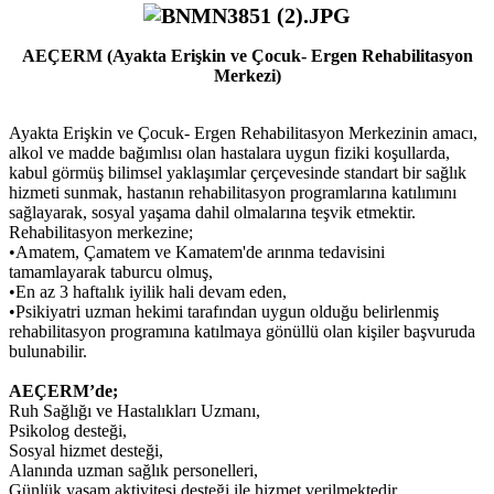
AEÇERM (Ayakta Erişkin ve Çocuk- Ergen Rehabilitasyon
Merkezi)
Ayakta Erişkin ve Çocuk- Ergen Rehabilitasyon Merkezinin amacı,
alkol ve madde bağımlısı olan hastalara uygun fiziki koşullarda,
kabul görmüş bilimsel yaklaşımlar çerçevesinde standart bir sağlık
hizmeti sunmak, hastanın rehabilitasyon programlarına katılımını
sağlayarak, sosyal yaşama dahil olmalarına teşvik etmektir.
Rehabilitasyon merkezine;
•
Amatem, Çamatem ve Kamatem'de arınma tedavisini
tamamlayarak taburcu olmuş,
•
En az 3 haftalık iyilik hali devam eden,
•
Psikiyatri uzman hekimi tarafından uygun olduğu belirlenmiş
rehabilitasyon programına katılmaya gönüllü olan kişiler başvuruda
bulunabilir.
AEÇERM’de;
Ruh Sağlığı ve Hastalıkları Uzmanı,
Psikolog desteği,
Sosyal hizmet desteği,
Alanında uzman sağlık personelleri,
Günlük yaşam aktivitesi desteği ile hizmet verilmektedir.