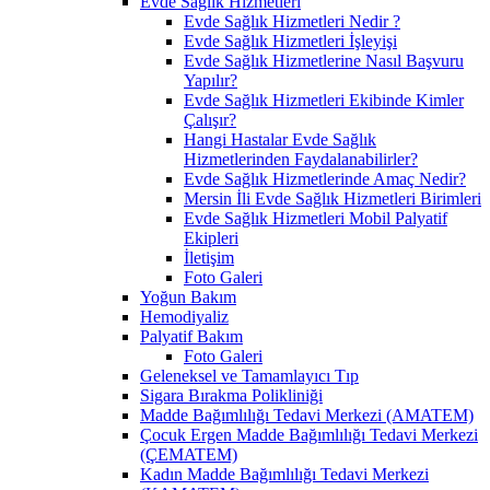
Evde Sağlık Hizmetleri
Evde Sağlık Hizmetleri Nedir ?
Evde Sağlık Hizmetleri İşleyişi
Evde Sağlık Hizmetlerine Nasıl Başvuru
Yapılır?
Evde Sağlık Hizmetleri Ekibinde Kimler
Çalışır?
Hangi Hastalar Evde Sağlık
Hizmetlerinden Faydalanabilirler?
Evde Sağlık Hizmetlerinde Amaç Nedir?
Mersin İli Evde Sağlık Hizmetleri Birimleri
Evde Sağlık Hizmetleri Mobil Palyatif
Ekipleri
İletişim
Foto Galeri
Yoğun Bakım
Hemodiyaliz
Palyatif Bakım
Foto Galeri
Geleneksel ve Tamamlayıcı Tıp
Sigara Bırakma Polikliniği
Madde Bağımlılığı Tedavi Merkezi (AMATEM)
Çocuk Ergen Madde Bağımlılığı Tedavi Merkezi
(ÇEMATEM)
Kadın Madde Bağımlılığı Tedavi Merkezi