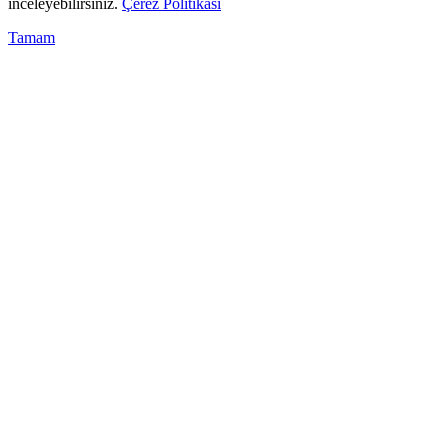
inceleyebilirsiniz.
Çerez Politikası
Tamam