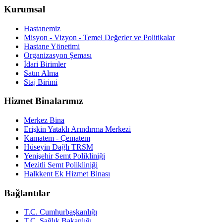
Kurumsal
Hastanemiz
Misyon - Vizyon - Temel Değerler ve Politikalar
Hastane Yönetimi
Organizasyon Şeması
İdari Birimler
Satın Alma
Staj Birimi
Hizmet Binalarımız
Merkez Bina
Erişkin Yataklı Arındırma Merkezi
Kamatem - Çematem
Hüseyin Dağlı TRSM
Yenişehir Semt Polikliniği
Mezitli Semt Polikliniği
Halkkent Ek Hizmet Binası
Bağlantılar
T.C. Cumhurbaşkanlığı
T.C. Sağlık Bakanlığı