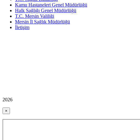
Kamu Hastaneleri Genel Müdürlüğü
Halk Sağlığı Genel Müdürlüğü
T.C. Mersin Valiliği
Mersin İl Sağlık Müdürlüğü
İletişim
2026
×