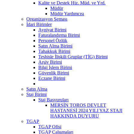
Kalite ve Destek Hiz. Müd. ve Yrd.
Müdür
Müdür Yardımcısı
Organizasyon Şeması
İdari Birimler
Ayniyat Birimi
Faturalandırma Birimi
Personel Özlük
Satın Alma Birimi
Tahakkuk Birimi
Teşhisle İlişkili Gruplar (TİG) Birimi
Arşiv Birimi
Bilgi İşlem Birimi
Güvenlik Birimi
Eczane Birimi
Satın Alma
Staj Birimi
Staj Başvuruları
MERSİN TOROS DEVLET
HASTANESİ 2024 YILI YAZ STAJI
HAKKINDA DUYURU
TGAP
TGAP Ofisi
TGAP Çalışmaları