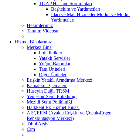
TGAP Hastane Sorumluları
Başhekim ve Yardımcıları
İdari ve Mali Hizmetler Müdür ve Müdür
Yardımcıları
Hekimlerimiz
Tanıtım Videosu
Hizmet Binalarımız
Merkez Bina
Poliklinikler
Yataklı Servisler
Yoğun Bakımlar
Tanı Üniteleri
Diğer Üniteler
Erişkin Yataklı Arındırma Merkezi
Kamatem - Çematem
Hüseyin Dağlı TRSM
Yenişehir Semt Polikliniği
Mezitli Semt Polikliniği
Halkkent Ek Hizmet Binası
AEÇERM (Ayakta Erişkin ve Çocuk-Ergen
Rehabilitasyon Merkezi)
Tıbbi Arşiv
Çim