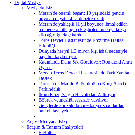
Dijital Medya
Medyada Biz
Mersin'de önemli başarı: 18 yaşındaki gencin
boyu ameliyatla 4 santimetre uzadı
Mersin'de yaklaşık 11 yıl boyunca ihmal edilen
memedeki kitle, gerçekleştirilen ameliyatla 8,5
kilo ağırlığında çıkarıldı.
Toros Devlet Hastanesi’nde Emzirme Haftası
Etkinliği
Dünyada her yıl 1,3 miyon kişi ishal nedeniyle
hayatını kaybediyor.
Kadınlarda Daha Sık Görülüyor: Romatoid Artrit
Uyarısı
Mersin Toros Devlet Hastanesi'nde Fark Yaratan
Destek
Toroslar'da Madde Bağımlılığına Karşı Sporla
Farkındalık
İklim Krizi, Salgın Hastalıkları Arttırıyor
Böbrek yetmezliği sessizce yayılıyor
Gençlerde ani kalp krizine karşı uzmanlardan
önemli tavsiyeler
Arşiv (Medyada Biz)
İletişim & Tanıtım Faaliyetleri
E-Bülten