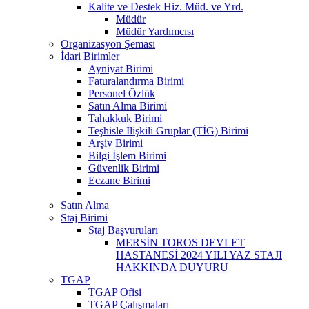
Kalite ve Destek Hiz. Müd. ve Yrd.
Müdür
Müdür Yardımcısı
Organizasyon Şeması
İdari Birimler
Ayniyat Birimi
Faturalandırma Birimi
Personel Özlük
Satın Alma Birimi
Tahakkuk Birimi
Teşhisle İlişkili Gruplar (TİG) Birimi
Arşiv Birimi
Bilgi İşlem Birimi
Güvenlik Birimi
Eczane Birimi
Satın Alma
Staj Birimi
Staj Başvuruları
MERSİN TOROS DEVLET
HASTANESİ 2024 YILI YAZ STAJI
HAKKINDA DUYURU
TGAP
TGAP Ofisi
TGAP Çalışmaları