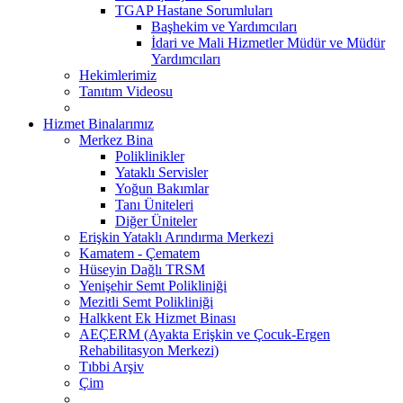
TGAP Hastane Sorumluları
Başhekim ve Yardımcıları
İdari ve Mali Hizmetler Müdür ve Müdür
Yardımcıları
Hekimlerimiz
Tanıtım Videosu
Hizmet Binalarımız
Merkez Bina
Poliklinikler
Yataklı Servisler
Yoğun Bakımlar
Tanı Üniteleri
Diğer Üniteler
Erişkin Yataklı Arındırma Merkezi
Kamatem - Çematem
Hüseyin Dağlı TRSM
Yenişehir Semt Polikliniği
Mezitli Semt Polikliniği
Halkkent Ek Hizmet Binası
AEÇERM (Ayakta Erişkin ve Çocuk-Ergen
Rehabilitasyon Merkezi)
Tıbbi Arşiv
Çim