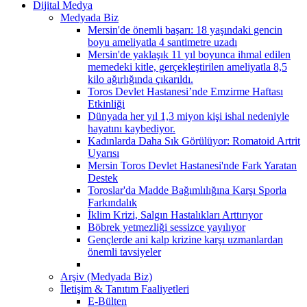
Dijital Medya
Medyada Biz
Mersin'de önemli başarı: 18 yaşındaki gencin
boyu ameliyatla 4 santimetre uzadı
Mersin'de yaklaşık 11 yıl boyunca ihmal edilen
memedeki kitle, gerçekleştirilen ameliyatla 8,5
kilo ağırlığında çıkarıldı.
Toros Devlet Hastanesi’nde Emzirme Haftası
Etkinliği
Dünyada her yıl 1,3 miyon kişi ishal nedeniyle
hayatını kaybediyor.
Kadınlarda Daha Sık Görülüyor: Romatoid Artrit
Uyarısı
Mersin Toros Devlet Hastanesi'nde Fark Yaratan
Destek
Toroslar'da Madde Bağımlılığına Karşı Sporla
Farkındalık
İklim Krizi, Salgın Hastalıkları Arttırıyor
Böbrek yetmezliği sessizce yayılıyor
Gençlerde ani kalp krizine karşı uzmanlardan
önemli tavsiyeler
Arşiv (Medyada Biz)
İletişim & Tanıtım Faaliyetleri
E-Bülten