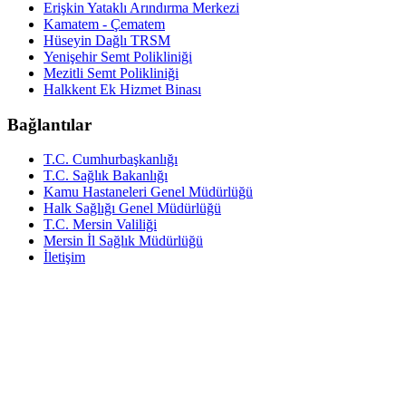
Erişkin Yataklı Arındırma Merkezi
Kamatem - Çematem
Hüseyin Dağlı TRSM
Yenişehir Semt Polikliniği
Mezitli Semt Polikliniği
Halkkent Ek Hizmet Binası
Bağlantılar
T.C. Cumhurbaşkanlığı
T.C. Sağlık Bakanlığı
Kamu Hastaneleri Genel Müdürlüğü
Halk Sağlığı Genel Müdürlüğü
T.C. Mersin Valiliği
Mersin İl Sağlık Müdürlüğü
İletişim