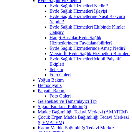
Evde Sağlık Hizmetleri
Evde Sağlık Hizmetleri Nedir ?
Evde Sağlık Hizmetleri İşleyişi
Evde Sağlık Hizmetlerine Nasıl Başvuru
Yapılır?
Evde Sağlık Hizmetleri Ekibinde Kimler
Çalışır?
Hangi Hastalar Evde Sağlık
Hizmetlerinden Faydalanabilirler?
Evde Sağlık Hizmetlerinde Amaç Nedir?
Mersin İli Evde Sağlık Hizmetleri Birimleri
Evde Sağlık Hizmetleri Mobil Palyatif
Ekipleri
İletişim
Foto Galeri
Yoğun Bakım
Hemodiyaliz
Palyatif Bakım
Foto Galeri
Geleneksel ve Tamamlayıcı Tıp
Sigara Bırakma Polikliniği
Madde Bağımlılığı Tedavi Merkezi (AMATEM)
Çocuk Ergen Madde Bağımlılığı Tedavi Merkezi
(ÇEMATEM)
Kadın Madde Bağımlılığı Tedavi Merkezi