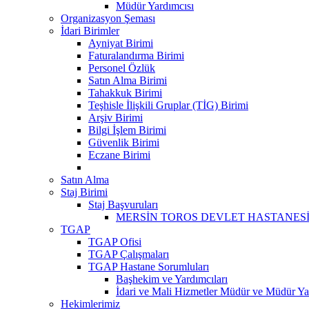
Müdür Yardımcısı
Organizasyon Şeması
İdari Birimler
Ayniyat Birimi
Faturalandırma Birimi
Personel Özlük
Satın Alma Birimi
Tahakkuk Birimi
Teşhisle İlişkili Gruplar (TİG) Birimi
Arşiv Birimi
Bilgi İşlem Birimi
Güvenlik Birimi
Eczane Birimi
Satın Alma
Staj Birimi
Staj Başvuruları
MERSİN TOROS DEVLET HASTANESİ 
TGAP
TGAP Ofisi
TGAP Çalışmaları
TGAP Hastane Sorumluları
Başhekim ve Yardımcıları
İdari ve Mali Hizmetler Müdür ve Müdür Yar
Hekimlerimiz