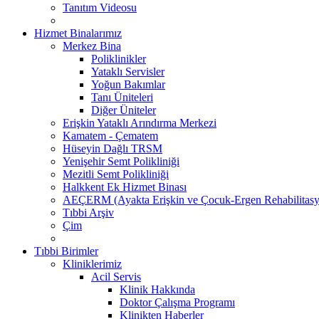
Tanıtım Videosu
Hizmet Binalarımız
Merkez Bina
Poliklinikler
Yataklı Servisler
Yoğun Bakımlar
Tanı Üniteleri
Diğer Üniteler
Erişkin Yataklı Arındırma Merkezi
Kamatem - Çematem
Hüseyin Dağlı TRSM
Yenişehir Semt Polikliniği
Mezitli Semt Polikliniği
Halkkent Ek Hizmet Binası
AEÇERM (Ayakta Erişkin ve Çocuk-Ergen Rehabilitasy
Tıbbi Arşiv
Çim
Tıbbi Birimler
Kliniklerimiz
Acil Servis
Klinik Hakkında
Doktor Çalışma Programı
Klinikten Haberler