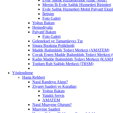
Evde Sağlık Hizmetlerinde Amaç Nedir?
Mersin İli Evde Sağlık Hizmetleri Birimleri
Evde Sağlık Hizmetleri Mobil Palyatif Ekipl
İletişim
Foto Galeri
Yoğun Bakım
Hemodiyaliz
Palyatif Bakım
Foto Galeri
Geleneksel ve Tamamlayıcı Tıp
Sigara Bırakma Polikliniği
Madde Bağımlılığı Tedavi Merkezi (AMATEM)
Çocuk Ergen Madde Bağımlılığı Tedavi Merke
Kadın Madde Bağımlılığı Tedavi Merkezi (KA
Toplum Ruh Sağlığı Merkezi (TRSM)
Yönlendirme
Hasta Rehberi
Nasıl Randevu Alınır?
Ziyaret Saatleri ve Kuralları
Yoğun Bakım
Yataklı Servis
AMATEM
Nasıl Muayene Olurum?
Muayene Saatleri