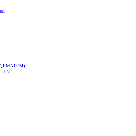
eri
zi (ÇEMATEM)
MATEM)