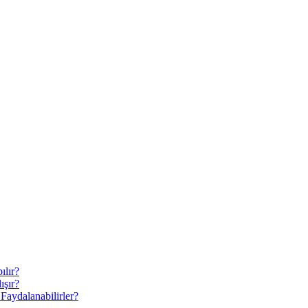
ılır?
ışır?
Faydalanabilirler?