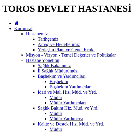
TOROS DEVLET HASTANESİ
Kurumsal
Hastanemiz
Tarihçemiz
Amaç ve Hedeflerimiz
Yerleşim Planı ve Genel Kroki
Misyon - Vizyon - Temel Değerler ve Politikalar
Hastane Yönetimi
Sağlık Bakanımız
İl Sağlık Müdürümüz
Başhekim ve Yardımcıları
Başhekim
Başhekim Yardımcıları
İdari ve Mali Hiz. Müd. ve Yrd.
Müdür
Müdür Yardımcıları
Sağlık Bakım Hiz. Müd. ve Yrd.
Müdür
Müdür Yardımcısı
Kalite ve Destek Hiz. Müd. ve Yrd.
Müdür