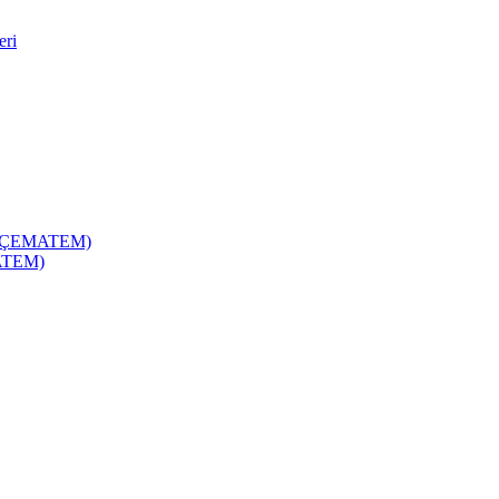
eri
zi (ÇEMATEM)
MATEM)