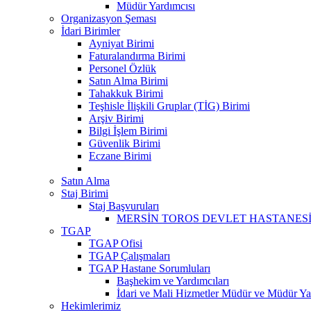
Müdür Yardımcısı
Organizasyon Şeması
İdari Birimler
Ayniyat Birimi
Faturalandırma Birimi
Personel Özlük
Satın Alma Birimi
Tahakkuk Birimi
Teşhisle İlişkili Gruplar (TİG) Birimi
Arşiv Birimi
Bilgi İşlem Birimi
Güvenlik Birimi
Eczane Birimi
Satın Alma
Staj Birimi
Staj Başvuruları
MERSİN TOROS DEVLET HASTANESİ 
TGAP
TGAP Ofisi
TGAP Çalışmaları
TGAP Hastane Sorumluları
Başhekim ve Yardımcıları
İdari ve Mali Hizmetler Müdür ve Müdür Yar
Hekimlerimiz