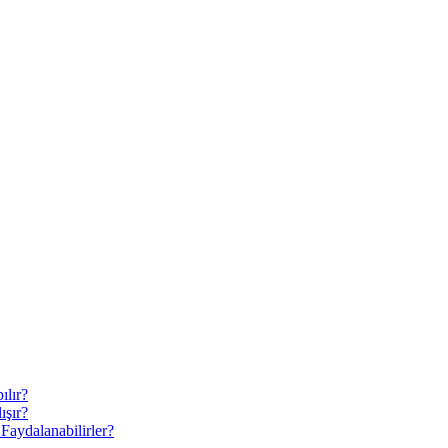
ılır?
ışır?
Faydalanabilirler?