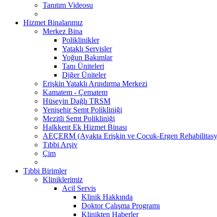
Tanıtım Videosu
Hizmet Binalarımız
Merkez Bina
Poliklinikler
Yataklı Servisler
Yoğun Bakımlar
Tanı Üniteleri
Diğer Üniteler
Erişkin Yataklı Arındırma Merkezi
Kamatem - Çematem
Hüseyin Dağlı TRSM
Yenişehir Semt Polikliniği
Mezitli Semt Polikliniği
Halkkent Ek Hizmet Binası
AEÇERM (Ayakta Erişkin ve Çocuk-Ergen Rehabilitasy
Tıbbi Arşiv
Çim
Tıbbi Birimler
Kliniklerimiz
Acil Servis
Klinik Hakkında
Doktor Çalışma Programı
Klinikten Haberler