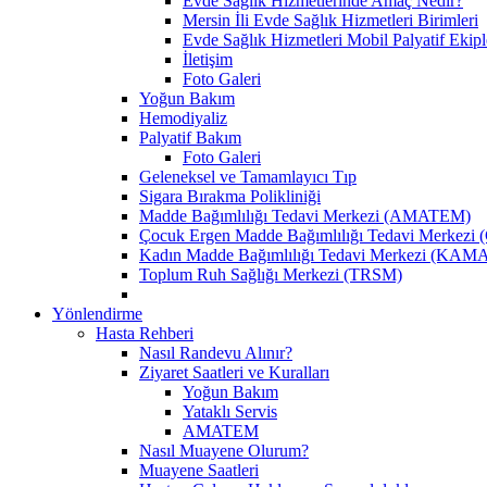
Evde Sağlık Hizmetlerinde Amaç Nedir?
Mersin İli Evde Sağlık Hizmetleri Birimleri
Evde Sağlık Hizmetleri Mobil Palyatif Ekipl
İletişim
Foto Galeri
Yoğun Bakım
Hemodiyaliz
Palyatif Bakım
Foto Galeri
Geleneksel ve Tamamlayıcı Tıp
Sigara Bırakma Polikliniği
Madde Bağımlılığı Tedavi Merkezi (AMATEM)
Çocuk Ergen Madde Bağımlılığı Tedavi Merke
Kadın Madde Bağımlılığı Tedavi Merkezi (KA
Toplum Ruh Sağlığı Merkezi (TRSM)
Yönlendirme
Hasta Rehberi
Nasıl Randevu Alınır?
Ziyaret Saatleri ve Kuralları
Yoğun Bakım
Yataklı Servis
AMATEM
Nasıl Muayene Olurum?
Muayene Saatleri