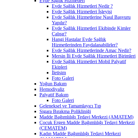
Evde Sağlık Hizmetleri
Evde Sağlık Hizmetleri Nedir ?
Evde Sağlık Hizmetleri İşleyişi
Evde Sağlık Hizmetlerine Nasıl Başvuru
Yapılır?
Evde Sağlık Hizmetleri Ekibinde Kimler
Çalışır?
Hangi Hastalar Evde Sağlık
Hizmetlerinden Faydalanabilirler?
Evde Sağlık Hizmetlerinde Amaç Nedir?
Mersin İli Evde Sağlık Hizmetleri Birimleri
Evde Sağlık Hizmetleri Mobil Palyatif
Ekipleri
İletişim
Foto Galeri
Yoğun Bakım
Hemodiyaliz
Palyatif Bakım
Foto Galeri
Geleneksel ve Tamamlayıcı Tıp
Sigara Bırakma Polikliniği
Madde Bağımlılığı Tedavi Merkezi (AMATEM)
Çocuk Ergen Madde Bağımlılığı Tedavi Merkezi
(ÇEMATEM)
Kadın Madde Bağımlılığı Tedavi Merkezi