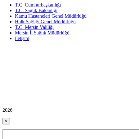
T.C. Cumhurbaşkanlığı
T.C. Sağlık Bakanlığı
Kamu Hastaneleri Genel Müdürlüğü
Halk Sağlığı Genel Müdürlüğü
T.C. Mersin Valiliği
Mersin İl Sağlık Müdürlüğü
İletişim
2026
×