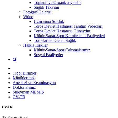
Toplantı ve Organizasyonlar
Sağlık Takvimi
Fotoğraf Galerisi
Video
Uzmanına Sorduk
Toros Devlet Hastanesi Tanıtım Videoları
Toros Devlet Hastanesi Günaydın
Kültür-Sanat-Spor Komitesinin Faaliyetleri
Toroslardan Gelen Sağlık
Halkla İlişkiler
Kültür-Sanat-Spor Çalışmalarımız
Sosyal Faaliyetler
Tıbbi Birimler
Kliniklerimiz
Anestezi ve Reaminasyon
Doktorlarımız
Süleyman MEMİŞ
CV-TR
CV-TR
27 Kasım 2023