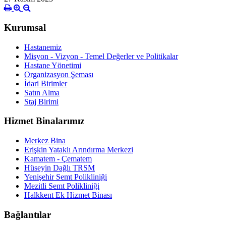
Kurumsal
Hastanemiz
Misyon - Vizyon - Temel Değerler ve Politikalar
Hastane Yönetimi
Organizasyon Şeması
İdari Birimler
Satın Alma
Staj Birimi
Hizmet Binalarımız
Merkez Bina
Erişkin Yataklı Arındırma Merkezi
Kamatem - Çematem
Hüseyin Dağlı TRSM
Yenişehir Semt Polikliniği
Mezitli Semt Polikliniği
Halkkent Ek Hizmet Binası
Bağlantılar