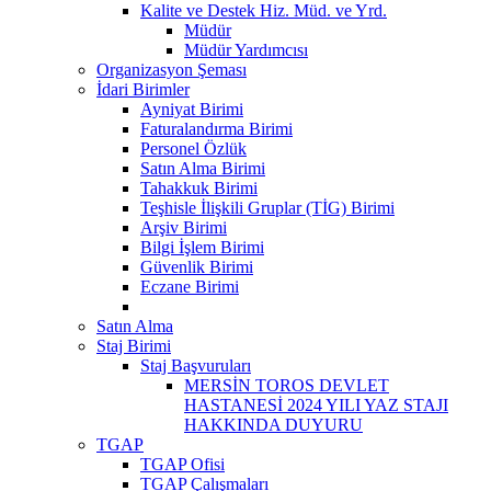
Kalite ve Destek Hiz. Müd. ve Yrd.
Müdür
Müdür Yardımcısı
Organizasyon Şeması
İdari Birimler
Ayniyat Birimi
Faturalandırma Birimi
Personel Özlük
Satın Alma Birimi
Tahakkuk Birimi
Teşhisle İlişkili Gruplar (TİG) Birimi
Arşiv Birimi
Bilgi İşlem Birimi
Güvenlik Birimi
Eczane Birimi
Satın Alma
Staj Birimi
Staj Başvuruları
MERSİN TOROS DEVLET
HASTANESİ 2024 YILI YAZ STAJI
HAKKINDA DUYURU
TGAP
TGAP Ofisi
TGAP Çalışmaları