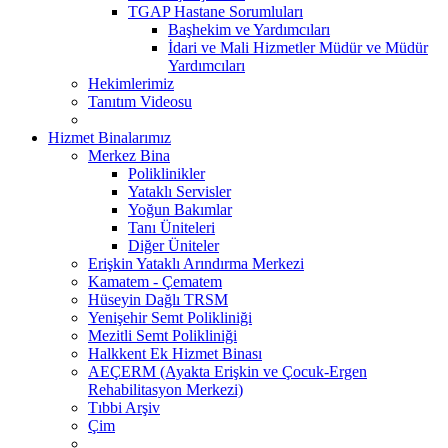
TGAP Hastane Sorumluları
Başhekim ve Yardımcıları
İdari ve Mali Hizmetler Müdür ve Müdür
Yardımcıları
Hekimlerimiz
Tanıtım Videosu
Hizmet Binalarımız
Merkez Bina
Poliklinikler
Yataklı Servisler
Yoğun Bakımlar
Tanı Üniteleri
Diğer Üniteler
Erişkin Yataklı Arındırma Merkezi
Kamatem - Çematem
Hüseyin Dağlı TRSM
Yenişehir Semt Polikliniği
Mezitli Semt Polikliniği
Halkkent Ek Hizmet Binası
AEÇERM (Ayakta Erişkin ve Çocuk-Ergen
Rehabilitasyon Merkezi)
Tıbbi Arşiv
Çim