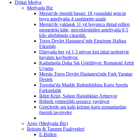
Dijital Medya
Medyada Biz
Mersin'de önemli başarı: 18 yaşındaki gencin
boyu ameliyatla 4 santimetre uzadı
Mersin'de yaklaşık 11 yıl boyunca ihmal edilen
memedeki kitle, gerçekleştirilen ameliyatla 8,5
kilo ağırlığında çıkarıldı.
Toros Devlet Hastanesi’nde Emzirme Haftası
Etkinliği
Dünyada her yıl 1,3 miyon kişi ishal nedeniyle
hayatını kaybediyor.
Kadınlarda Daha Sık Görülüyor: Romatoid Artrit
Uyarısı
Mersin Toros Devlet Hastanesi'nde Fark Yaratan
Destek
Toroslar'da Madde Bağımlılığına Karşı Sporla
Farkındalık
İklim Krizi, Salgın Hastalıkları Arttırıyor
Böbrek yetmezliği sessizce yayılıyor
Gençlerde ani kalp krizine karşı uzmanlardan
önemli tavsiyeler
Arşiv (Medyada Biz)
İletişim & Tanıtım Faaliyetleri
E-Bülten