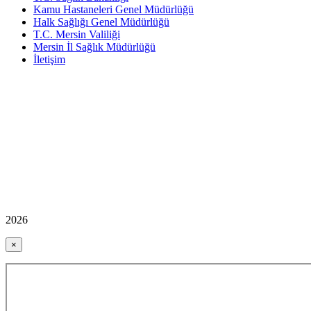
Kamu Hastaneleri Genel Müdürlüğü
Halk Sağlığı Genel Müdürlüğü
T.C. Mersin Valiliği
Mersin İl Sağlık Müdürlüğü
İletişim
2026
×