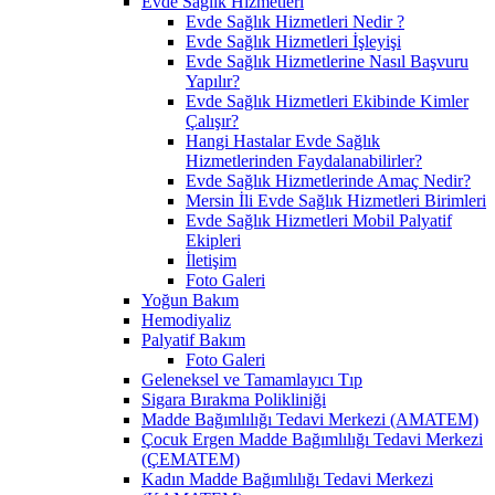
Evde Sağlık Hizmetleri
Evde Sağlık Hizmetleri Nedir ?
Evde Sağlık Hizmetleri İşleyişi
Evde Sağlık Hizmetlerine Nasıl Başvuru
Yapılır?
Evde Sağlık Hizmetleri Ekibinde Kimler
Çalışır?
Hangi Hastalar Evde Sağlık
Hizmetlerinden Faydalanabilirler?
Evde Sağlık Hizmetlerinde Amaç Nedir?
Mersin İli Evde Sağlık Hizmetleri Birimleri
Evde Sağlık Hizmetleri Mobil Palyatif
Ekipleri
İletişim
Foto Galeri
Yoğun Bakım
Hemodiyaliz
Palyatif Bakım
Foto Galeri
Geleneksel ve Tamamlayıcı Tıp
Sigara Bırakma Polikliniği
Madde Bağımlılığı Tedavi Merkezi (AMATEM)
Çocuk Ergen Madde Bağımlılığı Tedavi Merkezi
(ÇEMATEM)
Kadın Madde Bağımlılığı Tedavi Merkezi