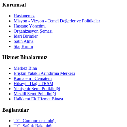
Kurumsal
Hastanemiz
Misyon - Vizyon - Temel Değerler ve Politikalar
Hastane Yönetimi
Organizasyon Şeması
İdari Birimler
Satın Alma
Staj Birimi
Hizmet Binalarımız
Merkez Bina
Erişkin Yataklı Arındırma Merkezi
Kamatem - Çematem
Hüseyin Dağlı TRSM
Yenişehir Semt Polikliniği
Mezitli Semt Polikliniği
Halkkent Ek Hizmet Binası
Bağlantılar
T.C. Cumhurbaşkanlığı
T.C. Sağlık Bakanlığı