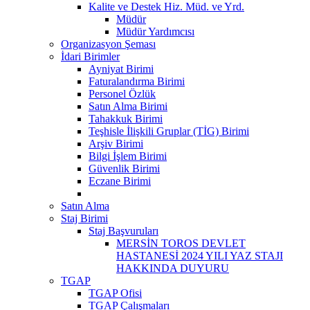
Kalite ve Destek Hiz. Müd. ve Yrd.
Müdür
Müdür Yardımcısı
Organizasyon Şeması
İdari Birimler
Ayniyat Birimi
Faturalandırma Birimi
Personel Özlük
Satın Alma Birimi
Tahakkuk Birimi
Teşhisle İlişkili Gruplar (TİG) Birimi
Arşiv Birimi
Bilgi İşlem Birimi
Güvenlik Birimi
Eczane Birimi
Satın Alma
Staj Birimi
Staj Başvuruları
MERSİN TOROS DEVLET
HASTANESİ 2024 YILI YAZ STAJI
HAKKINDA DUYURU
TGAP
TGAP Ofisi
TGAP Çalışmaları