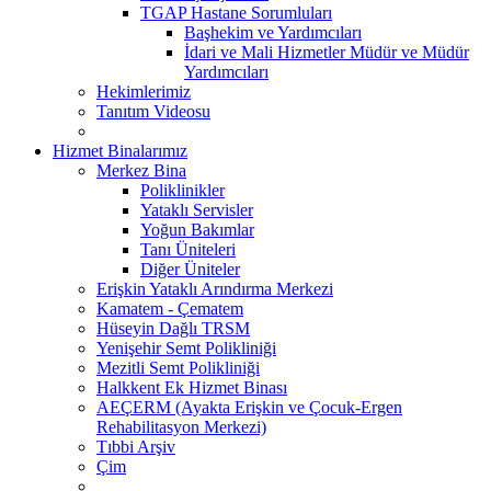
TGAP Hastane Sorumluları
Başhekim ve Yardımcıları
İdari ve Mali Hizmetler Müdür ve Müdür
Yardımcıları
Hekimlerimiz
Tanıtım Videosu
Hizmet Binalarımız
Merkez Bina
Poliklinikler
Yataklı Servisler
Yoğun Bakımlar
Tanı Üniteleri
Diğer Üniteler
Erişkin Yataklı Arındırma Merkezi
Kamatem - Çematem
Hüseyin Dağlı TRSM
Yenişehir Semt Polikliniği
Mezitli Semt Polikliniği
Halkkent Ek Hizmet Binası
AEÇERM (Ayakta Erişkin ve Çocuk-Ergen
Rehabilitasyon Merkezi)
Tıbbi Arşiv
Çim