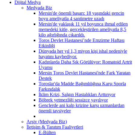
Dijital Medya
Medyada Biz
Mersin'de önemli başarı: 18 yaşındaki gencin
boyu ameliyatla 4 santimetre uzadı
Mersin'de yaklaşık 11 yıl boyunca ihmal edilen
memedeki kitle, gerçekleştirilen ameliyatla 8,5
kilo ağırlığında çıkarıldı.
Toros Devlet Hastanesi’nde Emzirme Haftası
Etkinliği
Dünyada her yıl 1,3 miyon kişi ishal nedeniyle
hayatını kaybediyor.
Kadınlarda Daha Sık Görülüyor: Romatoid Artrit
Uyarısı
Mersin Toros Devlet Hastanesi'nde Fark Yaratan
Destek
Toroslar'da Madde Bağımlılığına Karşı Sporla
Farkındalık
İklim Krizi, Salgın Hastalıkları Arttırıyor
Böbrek yetmezliği sessizce yayılıyor
Gençlerde ani kalp krizine karşı uzmanlardan
önemli tavsiyeler
Arşiv (Medyada Biz)
İletişim & Tanıtım Faaliyetleri
E-Bülten