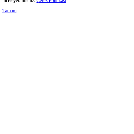
inceleyebilirsiniz.
Çerez Politikası
Tamam