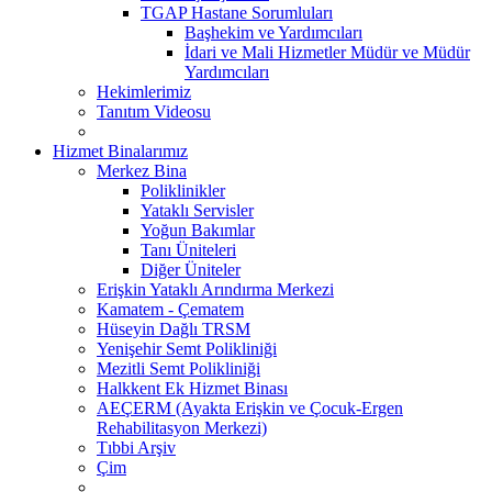
TGAP Hastane Sorumluları
Başhekim ve Yardımcıları
İdari ve Mali Hizmetler Müdür ve Müdür
Yardımcıları
Hekimlerimiz
Tanıtım Videosu
Hizmet Binalarımız
Merkez Bina
Poliklinikler
Yataklı Servisler
Yoğun Bakımlar
Tanı Üniteleri
Diğer Üniteler
Erişkin Yataklı Arındırma Merkezi
Kamatem - Çematem
Hüseyin Dağlı TRSM
Yenişehir Semt Polikliniği
Mezitli Semt Polikliniği
Halkkent Ek Hizmet Binası
AEÇERM (Ayakta Erişkin ve Çocuk-Ergen
Rehabilitasyon Merkezi)
Tıbbi Arşiv
Çim