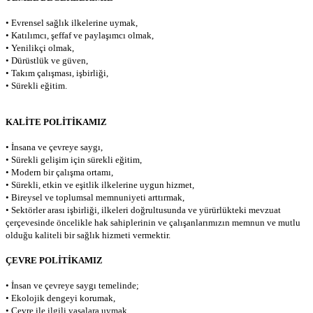
• Evrensel sağlık ilkelerine uymak,
• Katılımcı, şeffaf ve paylaşımcı olmak,
• Yenilikçi olmak,
• Dürüstlük ve güven,
• Takım çalışması, işbirliği,
• Sürekli eğitim.
KALİTE POLİTİKAMIZ
• İnsana ve çevreye saygı,
• Sürekli gelişim için sürekli eğitim,
• Modern bir çalışma ortamı,
• Sürekli, etkin ve eşitlik ilkelerine uygun hizmet,
• Bireysel ve toplumsal memnuniyeti arttırmak,
• Sektörler arası işbirliği, ilkeleri doğrultusunda ve yürürlükteki mevzuat
çerçevesinde öncelikle hak sahiplerinin ve çalışanlarımızın memnun ve mutlu
olduğu kaliteli bir sağlık hizmeti vermektir.
ÇEVRE POLİTİKAMIZ
• İnsan ve çevreye saygı temelinde;
• Ekolojik dengeyi korumak,
• Çevre ile ilgili yasalara uymak