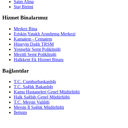
Satın Alma
Staj Birimi
Hizmet Binalarımız
Merkez Bina
Erişkin Yataklı Arındırma Merkezi
Kamatem - Çematem
Hüseyin Dağlı TRSM
Yenişehir Semt Polikliniği
Mezitli Semt Polikliniği
Halkkent Ek Hizmet Binası
Bağlantılar
T.C. Cumhurbaşkanlığı
T.C. Sağlık Bakanlığı
Kamu Hastaneleri Genel Müdürlüğü
Halk Sağlığı Genel Müdürlüğü
T.C. Mersin Valiliği
Mersin İl Sağlık Müdürlüğü
İletişim