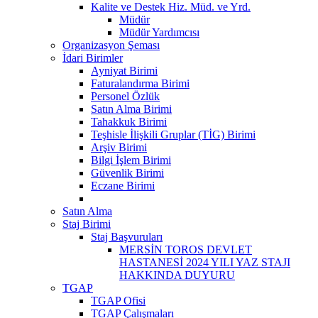
Kalite ve Destek Hiz. Müd. ve Yrd.
Müdür
Müdür Yardımcısı
Organizasyon Şeması
İdari Birimler
Ayniyat Birimi
Faturalandırma Birimi
Personel Özlük
Satın Alma Birimi
Tahakkuk Birimi
Teşhisle İlişkili Gruplar (TİG) Birimi
Arşiv Birimi
Bilgi İşlem Birimi
Güvenlik Birimi
Eczane Birimi
Satın Alma
Staj Birimi
Staj Başvuruları
MERSİN TOROS DEVLET
HASTANESİ 2024 YILI YAZ STAJI
HAKKINDA DUYURU
TGAP
TGAP Ofisi
TGAP Çalışmaları