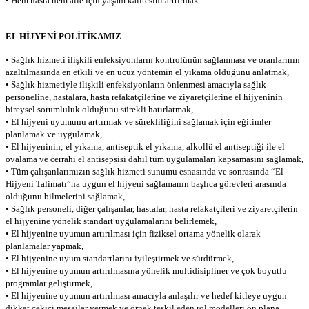
• Hem hasta hem aile için yaşam kalitesini arttırmak.
EL HİJYENİ POLİTİKAMIZ
• Sağlık hizmeti ilişkili enfeksiyonların kontrolünün sağlanması ve oranlarının
azaltılmasında en etkili ve en ucuz yöntemin el yıkama olduğunu anlatmak,
• Sağlık hizmetiyle ilişkili enfeksiyonların önlenmesi amacıyla sağlık
personeline, hastalara, hasta refakatçilerine ve ziyaretçilerine el hijyeninin
bireysel sorumluluk olduğunu sürekli hatırlatmak,
• El hijyeni uyumunu arttırmak ve sürekliliğini sağlamak için eğitimler
planlamak ve uygulamak,
• El hijyeninin; el yıkama, antiseptik el yıkama, alkollü el antiseptiği ile el
ovalama ve cerrahi el antisepsisi dahil tüm uygulamaları kapsamasını sağlamak,
• Tüm çalışanlarımızın sağlık hizmeti sunumu esnasında ve sonrasında “El
Hijyeni Talimatı”na uygun el hijyeni sağlamanın başlıca görevleri arasında
olduğunu bilmelerini sağlamak,
• Sağlık personeli, diğer çalışanlar, hastalar, hasta refakatçileri ve ziyaretçilerin
el hijyenine yönelik standart uygulamalarını belirlemek,
• El hijyenine uyumun artırılması için fiziksel ortama yönelik olarak
planlamalar yapmak,
• El hijyenine uyum standartlarını iyileştirmek ve sürdürmek,
• El hijyenine uyumun artırılmasına yönelik multidisipliner ve çok boyutlu
programlar geliştirmek,
• El hijyenine uyumun artırılması amacıyla anlaşılır ve hedef kitleye uygun
dikkat çekici mesajlar vermek ve örnek teşkil eden rol modelleri ön plana