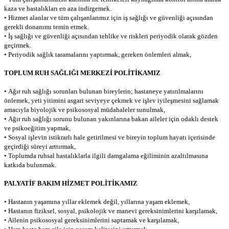
kaza ve hastalıkları en aza indirgemek.
• Hizmet alanlar ve tüm çalışanlarımız için iş sağlığı ve güvenliği açısından
gerekli donanımı temin etmek.
• İş sağlığı ve güvenliği açısından tehlike ve riskleri periyodik olarak gözden
geçirmek.
• Periyodik sağlık taramalarını yaptırmak, gereken önlemleri almak,
TOPLUM RUH SAĞLIĞI MERKEZİ POLİTİKAMIZ
•
Ağır ruh sağlığı sorunları bulunan bireylerin; hastaneye yatırılmalarını
önlemek, yeti yitimini asgari seviyeye çekmek ve işlev iyileşmesini sağlamak
amacıyla biyolojik ve psikososyal müdahaleler sunulmak,
•
Ağır ruh sağlığı sorunu bulunan yakınlarına bakan aileler için odaklı destek
ve psikoeğitim yapmak,
•
Sosyal işlevin istikrarlı hale getirilmesi ve bireyin toplum hayatı içerisinde
geçirdiği süreyi arttırmak,
•
Toplumda ruhsal hastalıklarla ilgili damgalama eğiliminin azaltılmasına
katkıda bulunmak.
PALYATİF BAKIM HİZMET POLİTİKAMIZ
• Hastanın yaşamına yıllar eklemek değil, yıllarına yaşam eklemek,
• Hastanın fiziksel, sosyal, psikolojik ve manevi gereksinimlerini karşılamak,
• Ailenin psikososyal gereksinimlerini saptamak ve karşılamak,