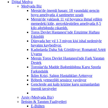
Dijital Medya
Medyada Biz
Mersin'de önemli başarı: 18 yaşındaki gencin
boyu ameliyatla 4 santimetre uzadı
Mersin'de yaklaşık 11 yıl boyunca ihmal edilen
memedeki kitle, gerçekleştirilen ameliyatla 8,5
kilo ağırlığında çıkarıldı.
Toros Devlet Hastanesi’nde Emzirme Haftası
Etkinliği
Dünyada her yıl 1,3 miyon kişi ishal nedeniyle
hayatını kaybediyor.
Kadınlarda Daha Sık Görülüyor: Romatoid Artrit
Uyarısı
Mersin Toros Devlet Hastanesi'nde Fark Yaratan
Destek
Toroslar'da Madde Bağımlılığına Karşı Sporla
Farkındalık
İklim Krizi, Salgın Hastalıkları Arttırıyor
Böbrek yetmezliği sessizce yayılıyor
Gençlerde ani kalp krizine karşı uzmanlardan
önemli tavsiyeler
Arşiv (Medyada Biz)
İletişim & Tanıtım Faaliyetleri
E-Bülten