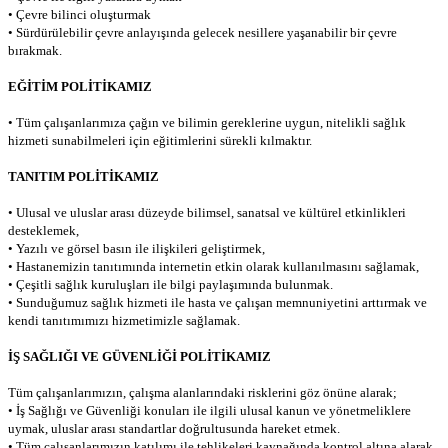
• Çevre bilinci oluşturmak
• Sürdürülebilir çevre anlayışında gelecek nesillere yaşanabilir bir çevre
bırakmak.
EĞİTİM POLİTİKAMIZ
• Tüm çalışanlarımıza çağın ve bilimin gereklerine uygun, nitelikli sağlık
hizmeti sunabilmeleri için eğitimlerini sürekli kılmaktır.
TANITIM POLİTİKAMIZ
• Ulusal ve uluslar arası düzeyde bilimsel, sanatsal ve kültürel etkinlikleri
desteklemek,
• Yazılı ve görsel basın ile ilişkileri geliştirmek,
• Hastanemizin tanıtımında internetin etkin olarak kullanılmasını sağlamak,
• Çeşitli sağlık kuruluşları ile bilgi paylaşımında bulunmak.
• Sunduğumuz sağlık hizmeti ile hasta ve çalışan memnuniyetini arttırmak ve
kendi tanıtımımızı hizmetimizle sağlamak.
İŞ SAĞLIĞI VE GÜVENLİĞİ POLİTİKAMIZ
Tüm çalışanlarımızın, çalışma alanlarındaki risklerini göz önüne alarak;
• İş Sağlığı ve Güvenliği konuları ile ilgili ulusal kanun ve yönetmeliklere
uymak, uluslar arası standartlar doğrultusunda hareket etmek.
• Tüm çalışanlarımızın katılımı ile tehlikeleri kaynağında kontrol altına alarak