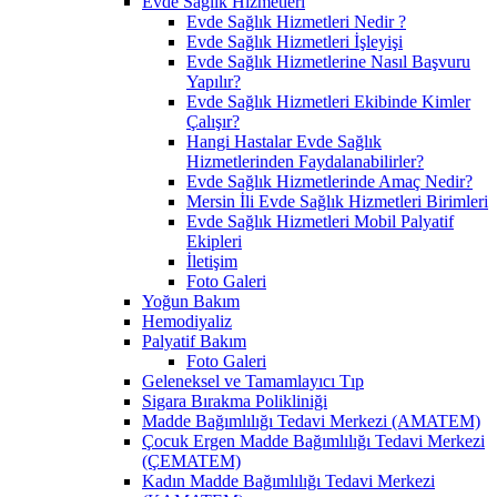
Evde Sağlık Hizmetleri
Evde Sağlık Hizmetleri Nedir ?
Evde Sağlık Hizmetleri İşleyişi
Evde Sağlık Hizmetlerine Nasıl Başvuru
Yapılır?
Evde Sağlık Hizmetleri Ekibinde Kimler
Çalışır?
Hangi Hastalar Evde Sağlık
Hizmetlerinden Faydalanabilirler?
Evde Sağlık Hizmetlerinde Amaç Nedir?
Mersin İli Evde Sağlık Hizmetleri Birimleri
Evde Sağlık Hizmetleri Mobil Palyatif
Ekipleri
İletişim
Foto Galeri
Yoğun Bakım
Hemodiyaliz
Palyatif Bakım
Foto Galeri
Geleneksel ve Tamamlayıcı Tıp
Sigara Bırakma Polikliniği
Madde Bağımlılığı Tedavi Merkezi (AMATEM)
Çocuk Ergen Madde Bağımlılığı Tedavi Merkezi
(ÇEMATEM)
Kadın Madde Bağımlılığı Tedavi Merkezi