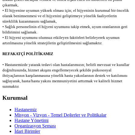
çıkarmak,
• El hijyenine uyumun yüksek olması için; el hijyeninin kurumsal bir öncelik
olarak benimsenmesi ve el hijyenini geliştirmeye yönelik faaliyetlerin
süreklilik kazanmasını sağlamak,
• Sağlık personelinin el hijyeni uyumunu takip etmek, uyum oranlarının geri
bildirimini sağlamak.
• El hijyeni uyumunu olumsuz etkileyen faktörleri belirleyerek uyumun
artırılmasına yönelik stratejilerin geliştirilmesini sağlamaktır.
REFAKATÇİ POLİTİKAMIZ
•
Hastanemizde yatarak tedavi olan hastalarımızın; belirli mevzuat ve kurallar
doğrultusunda, hizmet akışını engellemeyecek şekilde psikososyal
ihtiyaçlarının karşılanmasına yönelik hasta yakınlarının destek ve katılımını
sağlayarak, hasta/hasta yakını memnuniyetini arttırmak ve kaliteli hizmet
sunmaktır.
Kurumsal
Hastanemiz
Misyon - Vizyon - Temel Değerler ve Politikalar
Hastane Yönetimi
Organizasyon Şeması
İdari Birimler