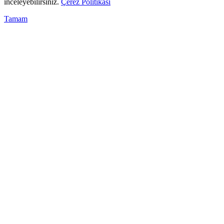
inceleyebilirsiniz.
Çerez Politikası
Tamam