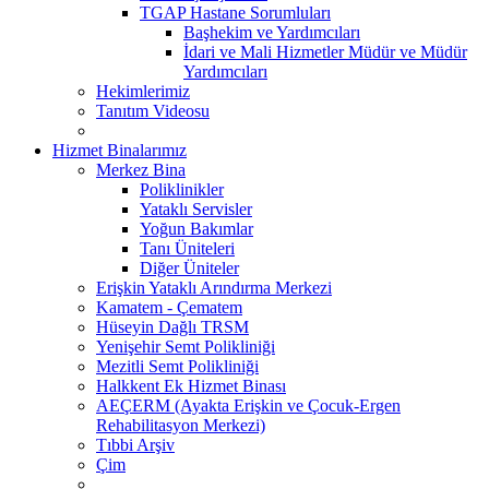
TGAP Hastane Sorumluları
Başhekim ve Yardımcıları
İdari ve Mali Hizmetler Müdür ve Müdür
Yardımcıları
Hekimlerimiz
Tanıtım Videosu
Hizmet Binalarımız
Merkez Bina
Poliklinikler
Yataklı Servisler
Yoğun Bakımlar
Tanı Üniteleri
Diğer Üniteler
Erişkin Yataklı Arındırma Merkezi
Kamatem - Çematem
Hüseyin Dağlı TRSM
Yenişehir Semt Polikliniği
Mezitli Semt Polikliniği
Halkkent Ek Hizmet Binası
AEÇERM (Ayakta Erişkin ve Çocuk-Ergen
Rehabilitasyon Merkezi)
Tıbbi Arşiv
Çim