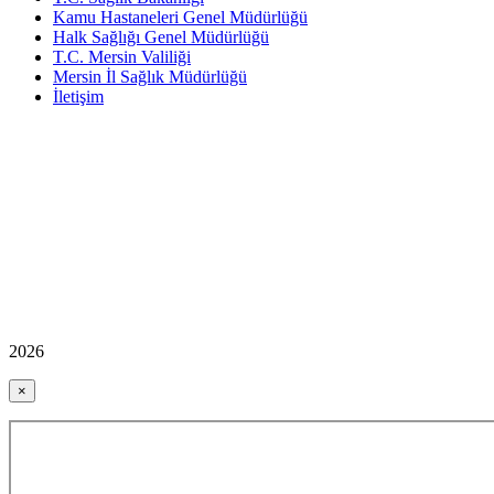
Kamu Hastaneleri Genel Müdürlüğü
Halk Sağlığı Genel Müdürlüğü
T.C. Mersin Valiliği
Mersin İl Sağlık Müdürlüğü
İletişim
2026
×