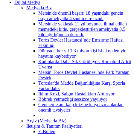
Dijital Medya
Medyada Biz
Mersin'de önemli başarı: 18 yaşındaki gencin
boyu ameliyatla 4 santimetre uzadı
Mersin'de yaklaşık 11 yıl boyunca ihmal edilen
memedeki kitle, gerçekleştirilen ameliyatla 8,5
kilo ağırlığında çıkarıldı.
Toros Devlet Hastanesi’nde Emzirme Haftası
Etkinliği
Dünyada her yıl 1,3 miyon kişi ishal nedeniyle
hayatını kaybediyor.
Kadınlarda Daha Sık Görülüyor: Romatoid Artrit
Uyarısı
Mersin Toros Devlet Hastanesi'nde Fark Yaratan
Destek
Toroslar'da Madde Bağımlılığına Karşı Sporla
Farkındalık
İklim Krizi, Salgın Hastalıkları Arttırıyor
Böbrek yetmezliği sessizce yayılıyor
Gençlerde ani kalp krizine karşı uzmanlardan
önemli tavsiyeler
Arşiv (Medyada Biz)
İletişim & Tanıtım Faaliyetleri
E-Bülten