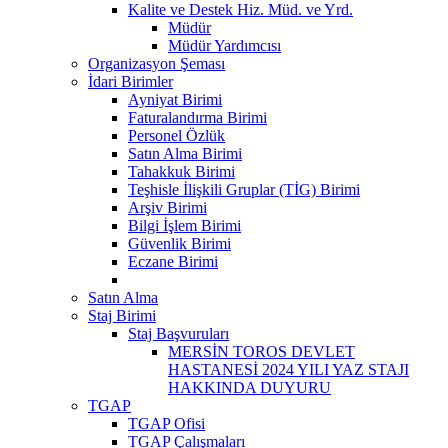
Kalite ve Destek Hiz. Müd. ve Yrd.
Müdür
Müdür Yardımcısı
Organizasyon Şeması
İdari Birimler
Ayniyat Birimi
Faturalandırma Birimi
Personel Özlük
Satın Alma Birimi
Tahakkuk Birimi
Teşhisle İlişkili Gruplar (TİG) Birimi
Arşiv Birimi
Bilgi İşlem Birimi
Güvenlik Birimi
Eczane Birimi
Satın Alma
Staj Birimi
Staj Başvuruları
MERSİN TOROS DEVLET
HASTANESİ 2024 YILI YAZ STAJI
HAKKINDA DUYURU
TGAP
TGAP Ofisi
TGAP Çalışmaları