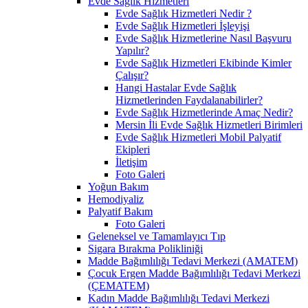
Evde Sağlık Hizmetleri
Evde Sağlık Hizmetleri Nedir ?
Evde Sağlık Hizmetleri İşleyişi
Evde Sağlık Hizmetlerine Nasıl Başvuru
Yapılır?
Evde Sağlık Hizmetleri Ekibinde Kimler
Çalışır?
Hangi Hastalar Evde Sağlık
Hizmetlerinden Faydalanabilirler?
Evde Sağlık Hizmetlerinde Amaç Nedir?
Mersin İli Evde Sağlık Hizmetleri Birimleri
Evde Sağlık Hizmetleri Mobil Palyatif
Ekipleri
İletişim
Foto Galeri
Yoğun Bakım
Hemodiyaliz
Palyatif Bakım
Foto Galeri
Geleneksel ve Tamamlayıcı Tıp
Sigara Bırakma Polikliniği
Madde Bağımlılığı Tedavi Merkezi (AMATEM)
Çocuk Ergen Madde Bağımlılığı Tedavi Merkezi
(ÇEMATEM)
Kadın Madde Bağımlılığı Tedavi Merkezi