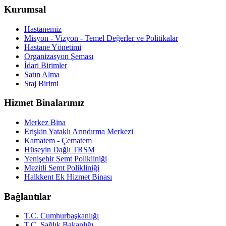
Kurumsal
Hastanemiz
Misyon - Vizyon - Temel Değerler ve Politikalar
Hastane Yönetimi
Organizasyon Şeması
İdari Birimler
Satın Alma
Staj Birimi
Hizmet Binalarımız
Merkez Bina
Erişkin Yataklı Arındırma Merkezi
Kamatem - Çematem
Hüseyin Dağlı TRSM
Yenişehir Semt Polikliniği
Mezitli Semt Polikliniği
Halkkent Ek Hizmet Binası
Bağlantılar
T.C. Cumhurbaşkanlığı
T.C. Sağlık Bakanlığı