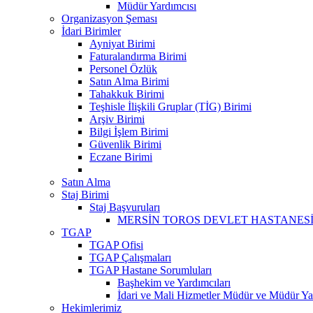
Müdür Yardımcısı
Organizasyon Şeması
İdari Birimler
Ayniyat Birimi
Faturalandırma Birimi
Personel Özlük
Satın Alma Birimi
Tahakkuk Birimi
Teşhisle İlişkili Gruplar (TİG) Birimi
Arşiv Birimi
Bilgi İşlem Birimi
Güvenlik Birimi
Eczane Birimi
Satın Alma
Staj Birimi
Staj Başvuruları
MERSİN TOROS DEVLET HASTANESİ 
TGAP
TGAP Ofisi
TGAP Çalışmaları
TGAP Hastane Sorumluları
Başhekim ve Yardımcıları
İdari ve Mali Hizmetler Müdür ve Müdür Yar
Hekimlerimiz