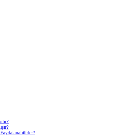
ılır?
ışır?
Faydalanabilirler?