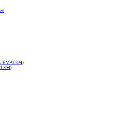
eri
zi (ÇEMATEM)
MATEM)