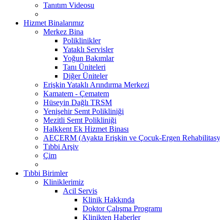
Tanıtım Videosu
Hizmet Binalarımız
Merkez Bina
Poliklinikler
Yataklı Servisler
Yoğun Bakımlar
Tanı Üniteleri
Diğer Üniteler
Erişkin Yataklı Arındırma Merkezi
Kamatem - Çematem
Hüseyin Dağlı TRSM
Yenişehir Semt Polikliniği
Mezitli Semt Polikliniği
Halkkent Ek Hizmet Binası
AEÇERM (Ayakta Erişkin ve Çocuk-Ergen Rehabilitasy
Tıbbi Arşiv
Çim
Tıbbi Birimler
Kliniklerimiz
Acil Servis
Klinik Hakkında
Doktor Çalışma Programı
Klinikten Haberler