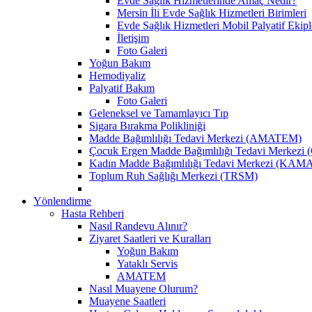
Evde Sağlık Hizmetlerinde Amaç Nedir?
Mersin İli Evde Sağlık Hizmetleri Birimleri
Evde Sağlık Hizmetleri Mobil Palyatif Ekipl
İletişim
Foto Galeri
Yoğun Bakım
Hemodiyaliz
Palyatif Bakım
Foto Galeri
Geleneksel ve Tamamlayıcı Tıp
Sigara Bırakma Polikliniği
Madde Bağımlılığı Tedavi Merkezi (AMATEM)
Çocuk Ergen Madde Bağımlılığı Tedavi Merke
Kadın Madde Bağımlılığı Tedavi Merkezi (KA
Toplum Ruh Sağlığı Merkezi (TRSM)
Yönlendirme
Hasta Rehberi
Nasıl Randevu Alınır?
Ziyaret Saatleri ve Kuralları
Yoğun Bakım
Yataklı Servis
AMATEM
Nasıl Muayene Olurum?
Muayene Saatleri