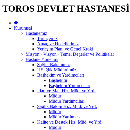
TOROS DEVLET HASTANESİ
Kurumsal
Hastanemiz
Tarihçemiz
Amaç ve Hedeflerimiz
Yerleşim Planı ve Genel Kroki
Misyon - Vizyon - Temel Değerler ve Politikalar
Hastane Yönetimi
Sağlık Bakanımız
İl Sağlık Müdürümüz
Başhekim ve Yardımcıları
Başhekim
Başhekim Yardımcıları
İdari ve Mali Hiz. Müd. ve Yrd.
Müdür
Müdür Yardımcıları
Sağlık Bakım Hiz. Müd. ve Yrd.
Müdür
Müdür Yardımcısı
Kalite ve Destek Hiz. Müd. ve Yrd.
Müdür