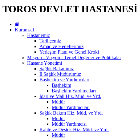
TOROS DEVLET HASTANESİ
Kurumsal
Hastanemiz
Tarihçemiz
Amaç ve Hedeflerimiz
Yerleşim Planı ve Genel Kroki
Misyon - Vizyon - Temel Değerler ve Politikalar
Hastane Yönetimi
Sağlık Bakanımız
İl Sağlık Müdürümüz
Başhekim ve Yardımcıları
Başhekim
Başhekim Yardımcıları
İdari ve Mali Hiz. Müd. ve Yrd.
Müdür
Müdür Yardımcıları
Sağlık Bakım Hiz. Müd. ve Yrd.
Müdür
Müdür Yardımcısı
Kalite ve Destek Hiz. Müd. ve Yrd.
Müdür