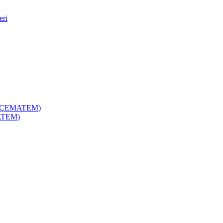
eri
zi (ÇEMATEM)
MATEM)