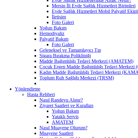
Evde Sağlık Hizmetlerinde Amaç Nedir?
Mersin İli Evde Sağlık Hizmetleri Birimleri
Evde Sağlık Hizmetleri Mobil Palyatif Ekipl
İletişim
Foto Galeri
Yoğun Bakım
Hemodiyaliz
Palyatif Bakım
Foto Galeri
Geleneksel ve Tamamlayıcı Tıp
Sigara Bırakma Polikliniği
Madde Bağımlılığı Tedavi Merkezi (AMATEM)
Çocuk Ergen Madde Bağımlılığı Tedavi Merke
Kadın Madde Bağımlılığı Tedavi Merkezi (KA
Toplum Ruh Sağlığı Merkezi (TRSM)
Yönlendirme
Hasta Rehberi
Nasıl Randevu Alınır?
Ziyaret Saatleri ve Kuralları
Yoğun Bakım
Yataklı Servis
AMATEM
Nasıl Muayene Olurum?
Muayene Saatleri