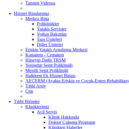
Tanıtım Videosu
Hizmet Binalarımız
Merkez Bina
Poliklinikler
Yataklı Servisler
Yoğun Bakımlar
Tanı Üniteleri
Diğer Üniteler
Erişkin Yataklı Arındırma Merkezi
Kamatem - Çematem
Hüseyin Dağlı TRSM
Yenişehir Semt Polikliniği
Mezitli Semt Polikliniği
Halkkent Ek Hizmet Binası
AEÇERM (Ayakta Erişkin ve Çocuk-Ergen Rehabilitasy
Tıbbi Arşiv
Çim
Tıbbi Birimler
Kliniklerimiz
Acil Servis
Klinik Hakkında
Doktor Çalışma Programı
Klinikten Haberler