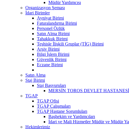
Müdür Yardımcısı
Organizasyon Şeması
İdari Birimler
Ayniyat Birimi
Faturalandırma Birimi
Personel Özlük
Satın Alma Birimi
Tahakkuk Birimi
Teşhisle İlişkili Gruplar (TİG) Birimi
Arşiv Birimi
Bilgi İşlem Birimi
Güvenlik Birimi
Eczane Birimi
Satın Alma
Staj Birimi
Staj Başvuruları
MERSİN TOROS DEVLET HASTANESİ 
TGAP
TGAP Ofisi
TGAP Çalışmaları
TGAP Hastane Sorumluları
Başhekim ve Yardımcıları
İdari ve Mali Hizmetler Müdür ve Müdür Yar
Hekimlerimiz