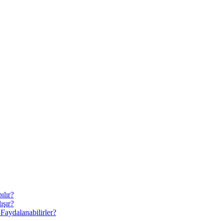
ılır?
ışır?
Faydalanabilirler?