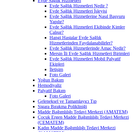
Evde Sağlık Hizmetleri
Evde Sağlık Hizmetleri Nedir ?
Evde Sağlık Hizmetleri İşleyişi
Evde Sağlık Hizmetlerine Nasıl Başvuru
Yapılır?
Evde Sağlık Hizmetleri Ekibinde Kimler
Çalışır?
Hangi Hastalar Evde Sağlık
Hizmetlerinden Faydalanabilirler?
Evde Sağlık Hizmetlerinde Amaç Nedir?
Mersin İli Evde Sağlık Hizmetleri Birimleri
Evde Sağlık Hizmetleri Mobil Palyatif
Ekipleri
İletişim
Foto Galeri
Yoğun Bakım
Hemodiyaliz
Palyatif Bakım
Foto Galeri
Geleneksel ve Tamamlayıcı Tıp
Sigara Bırakma Polikliniği
Madde Bağımlılığı Tedavi Merkezi (AMATEM)
Çocuk Ergen Madde Bağımlılığı Tedavi Merkezi
(ÇEMATEM)
Kadın Madde Bağımlılığı Tedavi Merkezi