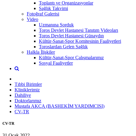
Toplantı ve Organizasyonlar
Sağlık Takvimi
Fotoğraf Galerisi
Video
Uzmanına Sorduk
Toros Devlet Hastanesi Tanıtım Videoları
Toros Devlet Hastanesi Günaydın
Kültür-Sanat-Spor Komitesinin Faaliyetleri
Toroslardan Gelen Sağlık
Halkla İlişkiler
Kültür-Sanat-Spor Çalışmalarımız
Sosyal Faaliyetler
Tıbbi Birimler
Kliniklerimiz
Dahiliye
Doktorlarımız
Mustafa AKÇA (BAŞHEKİM YARDIMCISI)
CV-TR
CV-TR
31 Ocak 2022