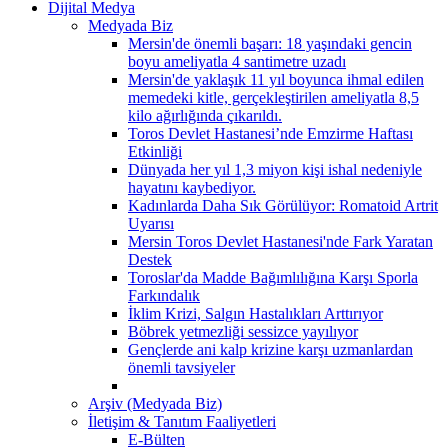
Dijital Medya
Medyada Biz
Mersin'de önemli başarı: 18 yaşındaki gencin
boyu ameliyatla 4 santimetre uzadı
Mersin'de yaklaşık 11 yıl boyunca ihmal edilen
memedeki kitle, gerçekleştirilen ameliyatla 8,5
kilo ağırlığında çıkarıldı.
Toros Devlet Hastanesi’nde Emzirme Haftası
Etkinliği
Dünyada her yıl 1,3 miyon kişi ishal nedeniyle
hayatını kaybediyor.
Kadınlarda Daha Sık Görülüyor: Romatoid Artrit
Uyarısı
Mersin Toros Devlet Hastanesi'nde Fark Yaratan
Destek
Toroslar'da Madde Bağımlılığına Karşı Sporla
Farkındalık
İklim Krizi, Salgın Hastalıkları Arttırıyor
Böbrek yetmezliği sessizce yayılıyor
Gençlerde ani kalp krizine karşı uzmanlardan
önemli tavsiyeler
Arşiv (Medyada Biz)
İletişim & Tanıtım Faaliyetleri
E-Bülten