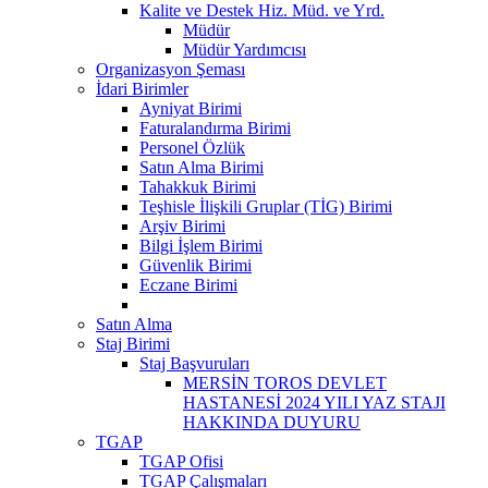
Kalite ve Destek Hiz. Müd. ve Yrd.
Müdür
Müdür Yardımcısı
Organizasyon Şeması
İdari Birimler
Ayniyat Birimi
Faturalandırma Birimi
Personel Özlük
Satın Alma Birimi
Tahakkuk Birimi
Teşhisle İlişkili Gruplar (TİG) Birimi
Arşiv Birimi
Bilgi İşlem Birimi
Güvenlik Birimi
Eczane Birimi
Satın Alma
Staj Birimi
Staj Başvuruları
MERSİN TOROS DEVLET
HASTANESİ 2024 YILI YAZ STAJI
HAKKINDA DUYURU
TGAP
TGAP Ofisi
TGAP Çalışmaları