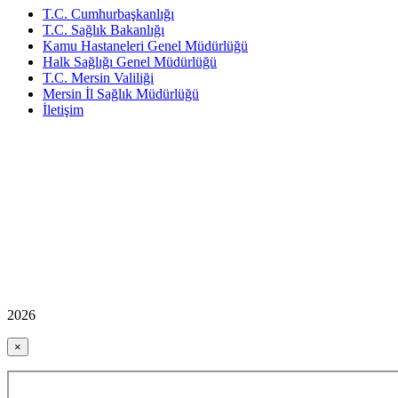
T.C. Cumhurbaşkanlığı
T.C. Sağlık Bakanlığı
Kamu Hastaneleri Genel Müdürlüğü
Halk Sağlığı Genel Müdürlüğü
T.C. Mersin Valiliği
Mersin İl Sağlık Müdürlüğü
İletişim
2026
×