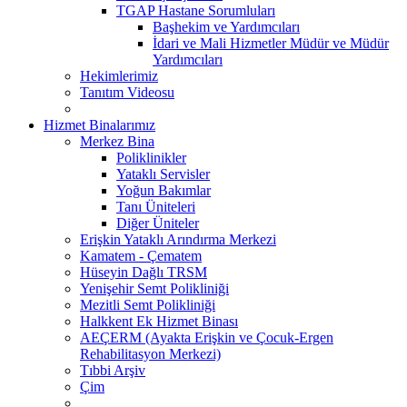
TGAP Hastane Sorumluları
Başhekim ve Yardımcıları
İdari ve Mali Hizmetler Müdür ve Müdür
Yardımcıları
Hekimlerimiz
Tanıtım Videosu
Hizmet Binalarımız
Merkez Bina
Poliklinikler
Yataklı Servisler
Yoğun Bakımlar
Tanı Üniteleri
Diğer Üniteler
Erişkin Yataklı Arındırma Merkezi
Kamatem - Çematem
Hüseyin Dağlı TRSM
Yenişehir Semt Polikliniği
Mezitli Semt Polikliniği
Halkkent Ek Hizmet Binası
AEÇERM (Ayakta Erişkin ve Çocuk-Ergen
Rehabilitasyon Merkezi)
Tıbbi Arşiv
Çim