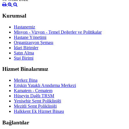
Kurumsal
Hastanemiz
Misyon - Vizyon - Temel Değerler ve Politikalar
Hastane Yönetimi
Organizasyon Şeması
İdari Birimler
Satın Alma
Staj Birimi
Hizmet Binalarımız
Merkez Bina
Erişkin Yataklı Arındırma Merkezi
Kamatem - Çematem
Hüseyin Dağlı TRSM
Yenişehir Semt Polikliniği
Mezitli Semt Polikliniği
Halkkent Ek Hizmet Binası
Bağlantılar